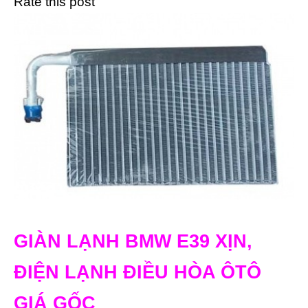
Rate this post
GIÀN LẠNH BMW E39 XỊN,
ĐIỆN LẠNH ĐIỀU HÒA ÔTÔ
GIÁ GỐC