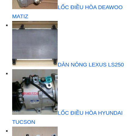
LỐC ĐIỀU HÒA DEAWOO
MATIZ
DÀN NÓNG LEXUS LS250
LỐC ĐIỀU HÒA HYUNDAI
TUCSON