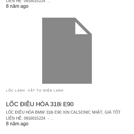
LIÊN HỆ: 0916015224 …
8 năm ago
LỐC LẠNH
VẬT TƯ ĐIỆN LẠNH
LỐC ĐIỀU HÒA 318i E90
LỐC ĐIỀU HÒA BMW 318i E90 XỊN CALSONIC NHẬT, GIÁ TỐT
LIÊN HỆ: 0916015224 - …
8 năm ago