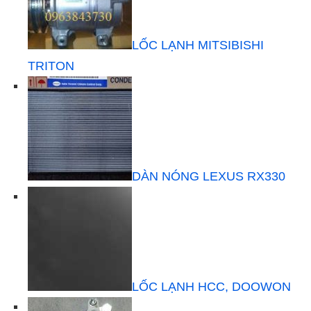
LỐC LẠNH MITSIBISHI
TRITON
DÀN NÓNG LEXUS RX330
LỐC LẠNH HCC, DOOWON