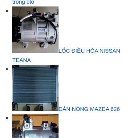
trong ôtô
LỐC ĐIỀU HÒA NISSAN
TEANA
DÀN NÓNG MAZDA 626