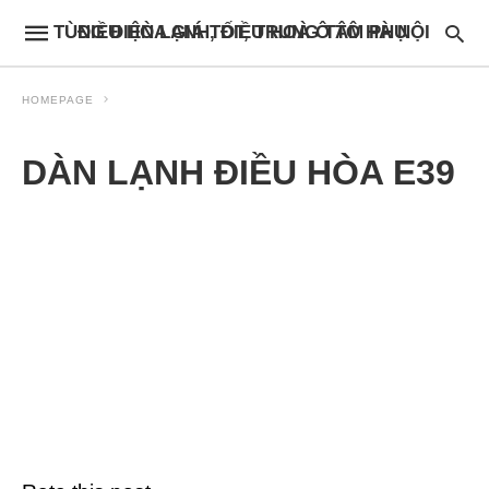
ĐIỀU HÒA GIÁ TỐT, TRUNG TÂM PHỤ TÙNG ĐIỆN LẠNH, ĐIỀU HOÀ Ô TÔ HÀ NỘI
HOMEPAGE
DÀN LẠNH ĐIỀU HÒA E39