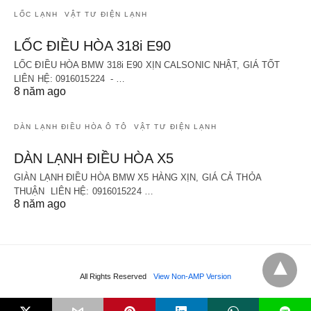
LỐC LẠNH
VẬT TƯ ĐIỆN LẠNH
LỐC ĐIỀU HÒA 318i E90
LỐC ĐIỀU HÒA BMW 318i E90 XỊN CALSONIC NHẬT, GIÁ TỐT
LIÊN HỆ: 0916015224 - …
8 năm ago
DÀN LẠNH ĐIỀU HÒA Ô TÔ
VẬT TƯ ĐIỆN LẠNH
DÀN LẠNH ĐIỀU HÒA X5
GIÀN LẠNH ĐIỀU HÒA BMW X5 HÀNG XỊN, GIÁ CẢ THỎA
THUẬN LIÊN HỆ: 0916015224 …
8 năm ago
All Rights Reserved
View Non-AMP Version