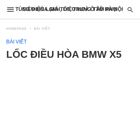
ĐIỀU HÒA GIÁ TỐT, TRUNG TÂM PHỤ TÙNG ĐIỆN LẠNH, ĐIỀU HOÀ Ô TÔ HÀ NỘI
HOMEPAGE
BÀI VIẾT
BÀI VIẾT
LỐC ĐIỀU HÒA BMW X5