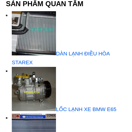
SẢN PHẨM QUAN TÂM
DÀN LẠNH ĐIỀU HÒA
STAREX
LỐC LẠNH XE BMW E65