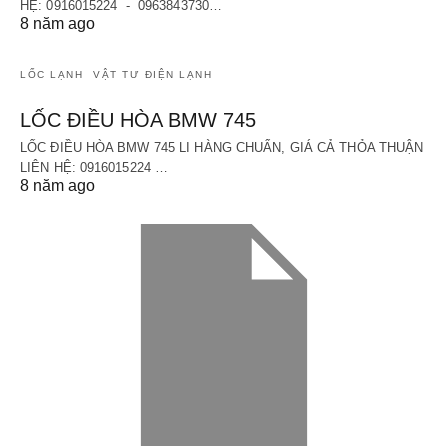
HỆ: 0916015224 - 0963843730…
8 năm ago
LỐC LẠNH
VẬT TƯ ĐIỆN LẠNH
LỐC ĐIỀU HÒA BMW 745
LỐC ĐIỀU HÒA BMW 745 LI HÀNG CHUẨN, GIÁ CẢ THỎA THUẬN
LIÊN HỆ: 0916015224 …
8 năm ago