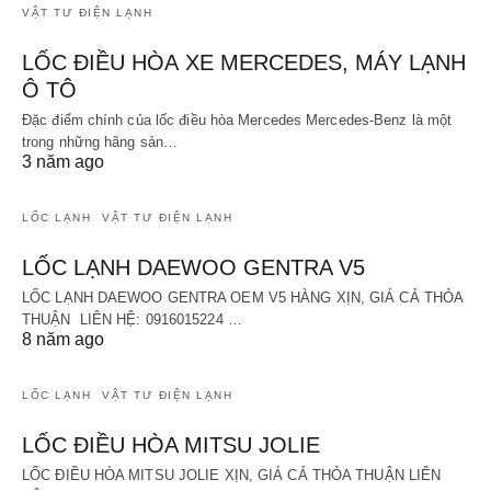
VẬT TƯ ĐIỆN LẠNH
LỐC ĐIỀU HÒA XE MERCEDES, MÁY LẠNH
Ô TÔ
Đặc điểm chính của lốc điều hòa Mercedes Mercedes-Benz là một
trong những hãng sản…
3 năm ago
LỐC LẠNH
VẬT TƯ ĐIỆN LẠNH
LỐC LẠNH DAEWOO GENTRA V5
LỐC LẠNH DAEWOO GENTRA OEM V5 HÀNG XỊN, GIÁ CẢ THỎA
THUẬN LIÊN HỆ: 0916015224 …
8 năm ago
LỐC LẠNH
VẬT TƯ ĐIỆN LẠNH
LỐC ĐIỀU HÒA MITSU JOLIE
LỐC ĐIỀU HÒA MITSU JOLIE XỊN, GIÁ CẢ THỎA THUẬN LIÊN