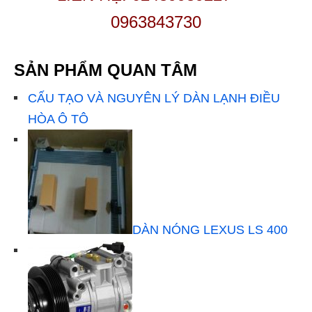
0963843730
SẢN PHẨM QUAN TÂM
CẤU TẠO VÀ NGUYÊN LÝ DÀN LẠNH ĐIỀU
HÒA Ô TÔ
DÀN NÓNG LEXUS LS 400