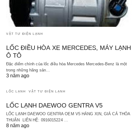
VẬT TƯ ĐIỆN LẠNH
LỐC ĐIỀU HÒA XE MERCEDES, MÁY LẠNH
Ô TÔ
Đặc điểm chính của lốc điều hòa Mercedes Mercedes-Benz là một
trong những hãng sản…
3 năm ago
LỐC LẠNH
VẬT TƯ ĐIỆN LẠNH
LỐC LẠNH DAEWOO GENTRA V5
LỐC LẠNH DAEWOO GENTRA OEM V5 HÀNG XỊN, GIÁ CẢ THỎA
THUẬN LIÊN HỆ: 0916015224 …
8 năm ago