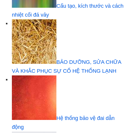
Cấu tạo, kích thước và cách
nhiệt cối đá vảy
BẢO DƯỠNG, SỬA CHỮA
VÀ KHẮC PHỤC SỰ CỐ HỆ THỐNG LẠNH
Hệ thống bảo vệ đai dẫn
động