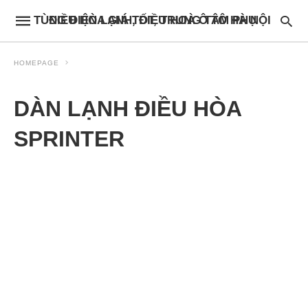
ĐIỀU HÒA GIÁ TỐT, TRUNG TÂM PHỤ TÙNG ĐIỆN LẠNH, ĐIỀU HOÀ Ô TÔ HÀ NỘI
HOMEPAGE
DÀN LẠNH ĐIỀU HÒA
SPRINTER