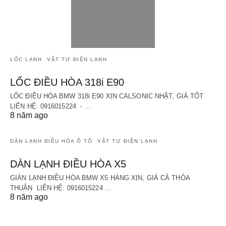
LỐC LẠNH
VẬT TƯ ĐIỆN LẠNH
LỐC ĐIỀU HÒA 318i E90
LỐC ĐIỀU HÒA BMW 318i E90 XỊN CALSONIC NHẬT, GIÁ TỐT
LIÊN HỆ: 0916015224 - …
8 năm ago
DÀN LẠNH ĐIỀU HÒA Ô TÔ
VẬT TƯ ĐIỆN LẠNH
DÀN LẠNH ĐIỀU HÒA X5
GIÀN LẠNH ĐIỀU HÒA BMW X5 HÀNG XỊN, GIÁ CẢ THỎA
THUẬN LIÊN HỆ: 0916015224 …
8 năm ago