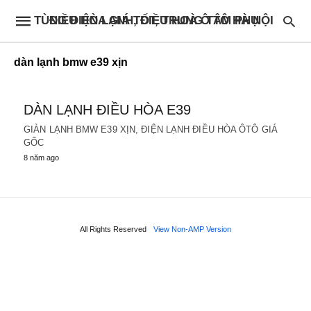
ĐIỀU HÒA GIÁ TỐT, TRUNG TÂM PHỤ TÙNG ĐIỆN LẠNH, ĐIỀU HOÀ Ô TÔ HÀ NỘI
dàn lạnh bmw e39 xịn
DÀN LẠNH ĐIỀU HÒA E39
GIÀN LẠNH BMW E39 XỊN, ĐIỆN LẠNH ĐIỀU HÒA ÔTÔ GIÁ
GỐC
8 năm ago
All Rights Reserved
View Non-AMP Version