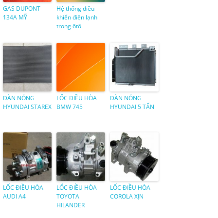
GAS DUPONT
Hệ thống điều
134A MỸ
khiển điện lạnh
trong ôtô
DÀN NÓNG
LỐC ĐIỀU HÒA
DÀN NÓNG
HYUNDAI STAREX
BMW 745
HYUNDAI 5 TẤN
LỐC ĐIỀU HÒA
LỐC ĐIỀU HÒA
LỐC ĐIỀU HÒA
AUDI A4
TOYOTA
COROLA XỊN
HILANDER