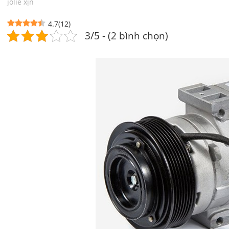
jolie xịn
4.7
(
12
)
3/5 - (2 bình chọn)