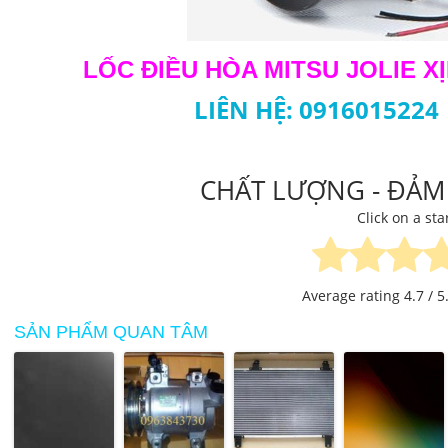
LỐC ĐIỀU HÒA MITSU JOLIE X
LIÊN HỆ: 0916015224
CHẤT LƯỢNG - ĐẢM 
Click on a sta
Average rating
4.7
/ 5
SẢN PHẨM QUAN TÂM