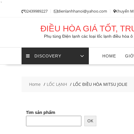
`
Skip
02439989227
dienlanhhanoi@yahoo.com
Khuyến M
to
content
ĐIỀU HÒA GIÁ TỐT, T
Phụ tùng Điện lạnh các loại lốc lạnh điều hòa 
DISCOVERY
HOME
GIỚ
Home
LỐC LẠNH
LỐC ĐIỀU HÒA MITSU JOLIE
Tìm sản phẩm
OK