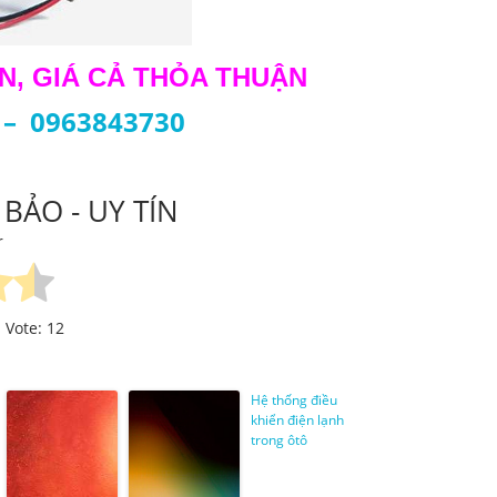
ỊN, GIÁ CẢ THỎA THUẬN
 – 0963843730
BẢO - UY TÍN
r
. Vote:
12
Hệ thống điều
khiển điện lạnh
trong ôtô