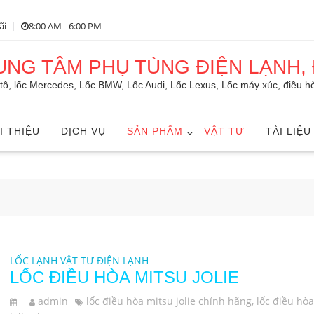
ãi
8:00 AM - 6:00 PM
RUNG TÂM PHỤ TÙNG ĐIỆN LẠNH, 
ô tô, lốc Mercedes, Lốc BMW, Lốc Audi, Lốc Lexus, Lốc máy xúc, điều hò
I THIỆU
DỊCH VỤ
SẢN PHẨM
VẬT TƯ
TÀI LIỆU
LỐC LẠNH
VẬT TƯ ĐIỆN LẠNH
LỐC ĐIỀU HÒA MITSU JOLIE
admin
lốc điều hòa mitsu jolie chính hãng
,
lốc điều hòa