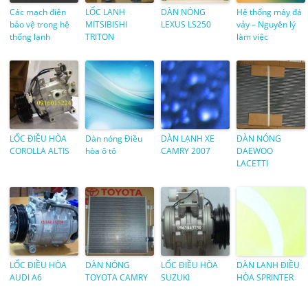
Các mạch điện
LỐC LẠNH
DÀN NÓNG
Hệ thống máy đá
bảo vệ trong hệ
MITSIBISHI
LEXUS LS250
vảy – Nguyên lý
thống lạnh
TRITON
làm việc
LỐC ĐIỀU HÒA
Dàn nóng Điều
DÀN LẠNH XE
DÀN NÓNG
COROLLA ALTIS
hòa ô tô
CAMRY 2007
DAEWOO
LACETTI
LỐC ĐIỀU HÒA
DÀN NÓNG
LỐC ĐIỀU HÒA
DÀN LẠNH ĐIỀU
AUDI A6
TOYOTA CAMRY
SUZUKI
HÒA SPRINTER