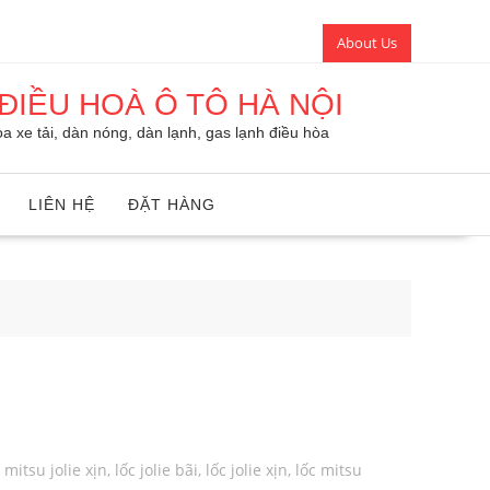
About Us
ĐIỀU HOÀ Ô TÔ HÀ NỘI
a xe tải, dàn nóng, dàn lạnh, gas lạnh điều hòa
LIÊN HỆ
ĐẶT HÀNG
 mitsu jolie xịn
,
lốc jolie bãi
,
lốc jolie xịn
,
lốc mitsu