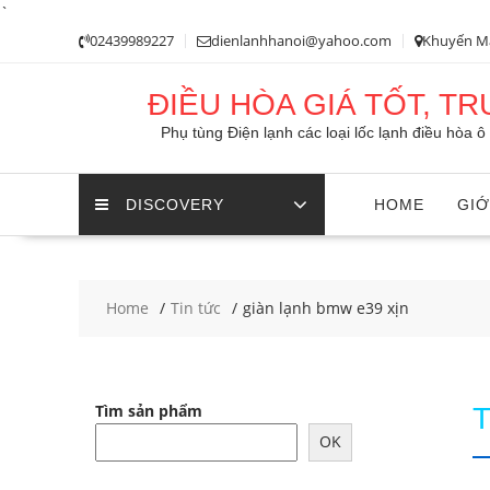
`
Skip
02439989227
dienlanhhanoi@yahoo.com
Khuyến M
to
content
ĐIỀU HÒA GIÁ TỐT, T
Phụ tùng Điện lạnh các loại lốc lạnh điều hòa 
DISCOVERY
HOME
GIỚ
Home
Tin tức
giàn lạnh bmw e39 xịn
Tìm sản phẩm
OK