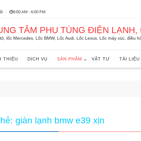
ãi
8:00 AM - 6:00 PM
RUNG TÂM PHỤ TÙNG ĐIỆN LẠNH, 
ô tô, lốc Mercedes, Lốc BMW, Lốc Audi, Lốc Lexus, Lốc máy xúc, điều hò
I THIỆU
DỊCH VỤ
SẢN PHẨM
VẬT TƯ
TÀI LIỆU
Thẻ:
giàn lạnh bmw e39 xịn