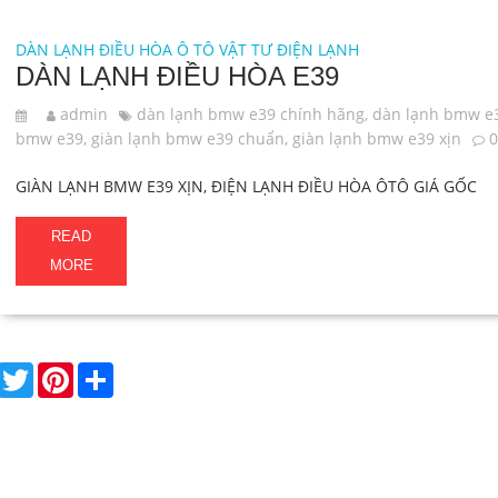
DÀN LẠNH ĐIỀU HÒA Ô TÔ
VẬT TƯ ĐIỆN LẠNH
DÀN LẠNH ĐIỀU HÒA E39
admin
dàn lạnh bmw e39 chính hãng
,
dàn lạnh bmw e
bmw e39
,
giàn lạnh bmw e39 chuẩn
,
giàn lạnh bmw e39 xịn
GIÀN LẠNH BMW E39 XỊN, ĐIỆN LẠNH ĐIỀU HÒA ÔTÔ GIÁ GỐC
READ
MORE
F
T
P
S
a
w
i
h
c
i
n
a
e
t
t
r
b
t
e
e
o
e
r
o
r
e
k
s