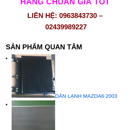
HÀNG CHUẨN GIÁ TỐT
LIÊN HỆ: 0963843730 –
02
439989227
SẢN PHẨM QUAN TÂM
DÀN LẠNH MAZDA6 2003