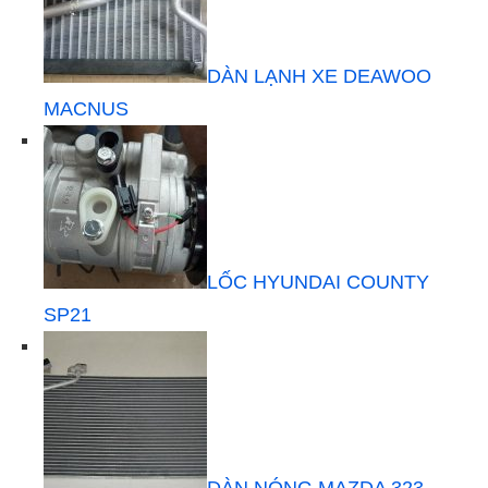
DÀN LẠNH XE DEAWOO
MACNUS
LỐC HYUNDAI COUNTY
SP21