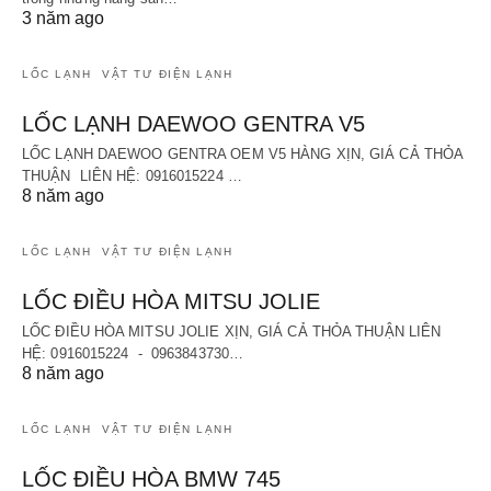
3 năm ago
LỐC LẠNH
VẬT TƯ ĐIỆN LẠNH
LỐC LẠNH DAEWOO GENTRA V5
LỐC LẠNH DAEWOO GENTRA OEM V5 HÀNG XỊN, GIÁ CẢ THỎA
THUẬN LIÊN HỆ: 0916015224 …
8 năm ago
LỐC LẠNH
VẬT TƯ ĐIỆN LẠNH
LỐC ĐIỀU HÒA MITSU JOLIE
LỐC ĐIỀU HÒA MITSU JOLIE XỊN, GIÁ CẢ THỎA THUẬN LIÊN
HỆ: 0916015224 - 0963843730…
8 năm ago
LỐC LẠNH
VẬT TƯ ĐIỆN LẠNH
LỐC ĐIỀU HÒA BMW 745