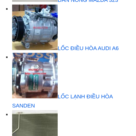
DÀN NÓNG MAZDA 323
LỐC ĐIỀU HÒA AUDI A6
LỐC LẠNH ĐIỀU HÒA
SANDEN