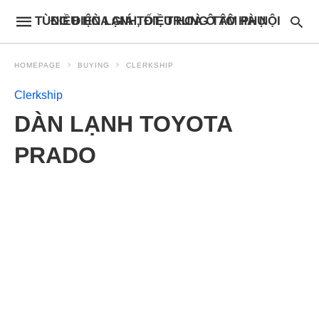
ĐIỀU HÒA GIÁ TỐT, TRUNG TÂM PHỤ TÙNG ĐIỆN LẠNH, ĐIỀU HOÀ Ô TÔ HÀ NỘI
HOMEPAGE
BUYING
CLERKSHIP
Clerkship
DÀN LẠNH TOYOTA
PRADO