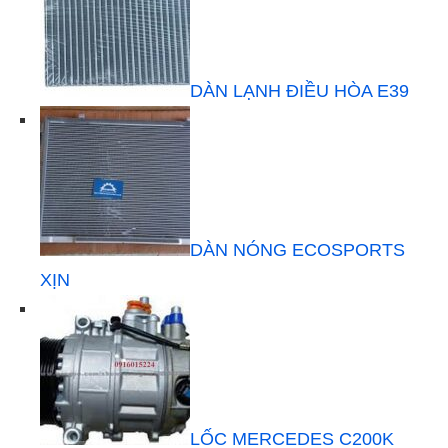
DÀN LẠNH ĐIỀU HÒA E39
DÀN NÓNG ECOSPORTS
XỊN
LỐC MERCEDES C200K