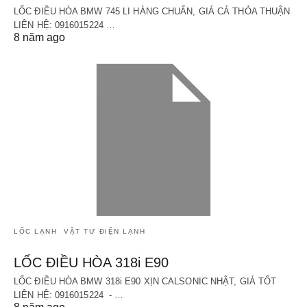
LỐC ĐIỀU HÒA BMW 745 LI HÀNG CHUẨN, GIÁ CẢ THỎA THUẬN
LIÊN HỆ: 0916015224 …
8 năm ago
LỐC LẠNH
VẬT TƯ ĐIỆN LẠNH
LỐC ĐIỀU HÒA 318i E90
LỐC ĐIỀU HÒA BMW 318i E90 XỊN CALSONIC NHẬT, GIÁ TỐT
LIÊN HỆ: 0916015224 - …