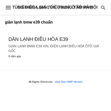
ĐIỀU HÒA GIÁ TỐT, TRUNG TÂM PHỤ TÙNG ĐIỆN LẠNH, ĐIỀU HOÀ Ô TÔ HÀ NỘI
giàn lạnh bmw e39 chuẩn
DÀN LẠNH ĐIỀU HÒA E39
GIÀN LẠNH BMW E39 XỊN, ĐIỆN LẠNH ĐIỀU HÒA ÔTÔ GIÁ
GỐC
8 năm ago
All Rights Reserved
View Non-AMP Version