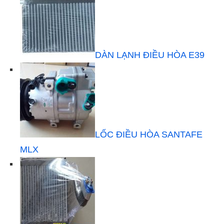
DÀN LẠNH ĐIỀU HÒA E39
LỐC ĐIỀU HÒA SANTAFE
MLX