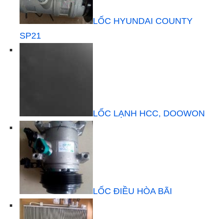
LỐC HYUNDAI COUNTY
SP21
LỐC LẠNH HCC, DOOWON
LỐC ĐIỀU HÒA BÃI