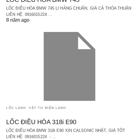
LỐC ĐIỀU HÒA BMW 745 LI HÀNG CHUẨN, GIÁ CẢ THỎA THUẬN
LIÊN HỆ: 0916015224 …
8 năm ago
LỐC LẠNH
VẬT TƯ ĐIỆN LẠNH
LỐC ĐIỀU HÒA 318i E90
LỐC ĐIỀU HÒA BMW 318i E90 XỊN CALSONIC NHẬT, GIÁ TỐT
LIÊN HỆ: 0916015224 - …