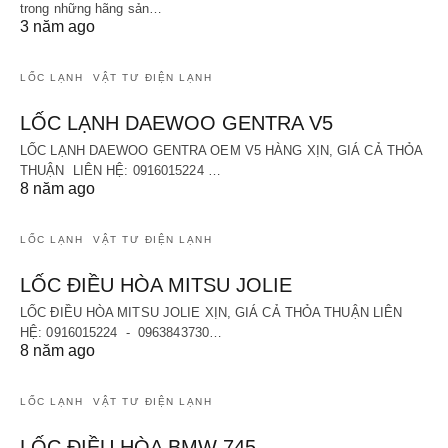
trong những hãng sản…
3 năm ago
LỐC LẠNH
VẬT TƯ ĐIỆN LẠNH
LỐC LẠNH DAEWOO GENTRA V5
LỐC LẠNH DAEWOO GENTRA OEM V5 HÀNG XỊN, GIÁ CẢ THỎA
THUẬN LIÊN HỆ: 0916015224 …
8 năm ago
LỐC LẠNH
VẬT TƯ ĐIỆN LẠNH
LỐC ĐIỀU HÒA MITSU JOLIE
LỐC ĐIỀU HÒA MITSU JOLIE XỊN, GIÁ CẢ THỎA THUẬN LIÊN
HỆ: 0916015224 - 0963843730…
8 năm ago
LỐC LẠNH
VẬT TƯ ĐIỆN LẠNH
LỐC ĐIỀU HÒA BMW 745