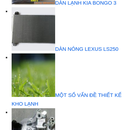
DÀN LẠNH KIA BONGO 3
DÀN NÓNG LEXUS LS250
MỘT SỐ VẤN ĐỀ THIẾT KẾ
KHO LẠNH