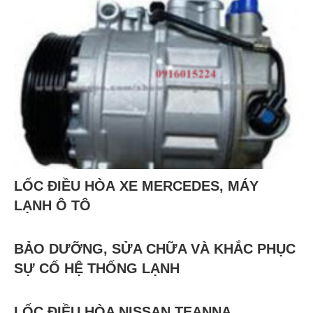
LỐC ĐIỀU HÒA XE MERCEDES, MÁY
LẠNH Ô TÔ
BẢO DƯỠNG, SỬA CHỮA VÀ KHẮC PHỤC
SỰ CỐ HỆ THỐNG LẠNH
LỐC ĐIỀU HÒA NISSAN TEANNA