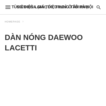
ĐIỀU HÒA GIÁ TỐT, TRUNG TÂM PHỤ TÙNG ĐIỆN LẠNH, ĐIỀU HOÀ Ô TÔ HÀ NỘI
HOMEPAGE
DÀN NÓNG DAEWOO
LACETTI