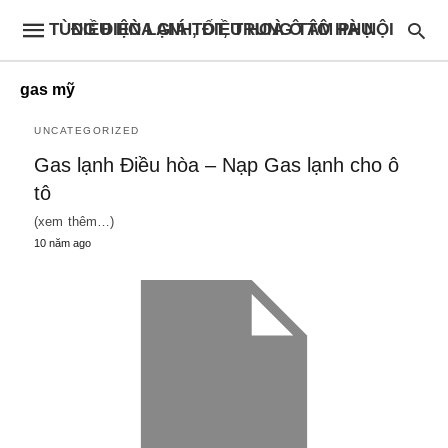
ĐIỀU HÒA GIÁ TỐT, TRUNG TÂM PHỤ TÙNG ĐIỆN LẠNH, ĐIỀU HOÀ Ô TÔ HÀ NỘI
gas mỹ
UNCATEGORIZED
Gas lạnh Điều hòa – Nạp Gas lạnh cho ô
tô
(xem thêm…)
10 năm ago