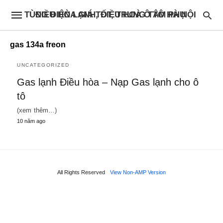
ĐIỀU HÒA GIÁ TỐT, TRUNG TÂM PHỤ TÙNG ĐIỆN LẠNH, ĐIỀU HOÀ Ô TÔ HÀ NỘI
gas 134a freon
UNCATEGORIZED
Gas lạnh Điều hòa – Nạp Gas lạnh cho ô
tô
(xem thêm…)
10 năm ago
All Rights Reserved
View Non-AMP Version