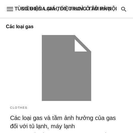
ĐIỀU HÒA GIÁ TỐT, TRUNG TÂM PHỤ TÙNG ĐIỆN LẠNH, ĐIỀU HOÀ Ô TÔ HÀ NỘI
Các loại gas
CLOTHES
Các loại gas và tầm ảnh hưởng của gas
đối với tủ lạnh, máy lạnh