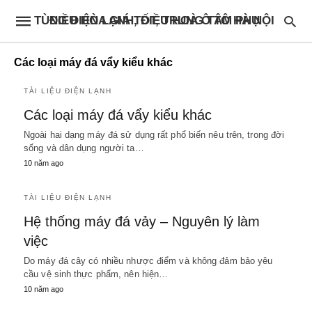
ĐIỀU HÒA GIÁ TỐT, TRUNG TÂM PHỤ TÙNG ĐIỆN LẠNH, ĐIỀU HOÀ Ô TÔ HÀ NỘI
Các loại máy đá vẩy kiểu khác
TÀI LIỆU ĐIỆN LẠNH
Các loại máy đá vẩy kiểu khác
Ngoài hai dạng máy đá sử dụng rất phổ biến nêu trên, trong đời
sống và dân dụng người ta…
10 năm ago
TÀI LIỆU ĐIỆN LẠNH
Hệ thống máy đá vảy – Nguyên lý làm
việc
Do máy đá cây có nhiều nhược điểm và không đảm bảo yêu
cầu vệ sinh thực phẩm, nên hiện…
10 năm ago