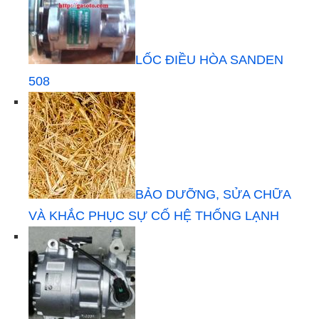
LỐC ĐIỀU HÒA SANDEN
508
BẢO DƯỠNG, SỬA CHỮA
VÀ KHẮC PHỤC SỰ CỐ HỆ THỐNG LẠNH