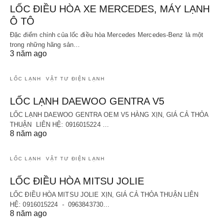
LỐC ĐIỀU HÒA XE MERCEDES, MÁY LẠNH
Ô TÔ
Đặc điểm chính của lốc điều hòa Mercedes Mercedes-Benz là một
trong những hãng sản…
3 năm ago
LỐC LẠNH
VẬT TƯ ĐIỆN LẠNH
LỐC LẠNH DAEWOO GENTRA V5
LỐC LẠNH DAEWOO GENTRA OEM V5 HÀNG XỊN, GIÁ CẢ THỎA
THUẬN LIÊN HỆ: 0916015224 …
8 năm ago
LỐC LẠNH
VẬT TƯ ĐIỆN LẠNH
LỐC ĐIỀU HÒA MITSU JOLIE
LỐC ĐIỀU HÒA MITSU JOLIE XỊN, GIÁ CẢ THỎA THUẬN LIÊN
HỆ: 0916015224 - 0963843730…
8 năm ago