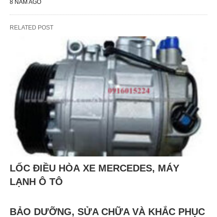
8 NĂM AGO
RELATED POST
LỐC ĐIỀU HÒA XE MERCEDES, MÁY
LẠNH Ô TÔ
BẢO DƯỠNG, SỬA CHỮA VÀ KHẮC PHỤC