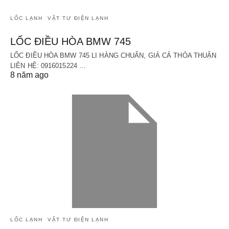
LỐC LẠNH
VẬT TƯ ĐIỆN LẠNH
LỐC ĐIỀU HÒA BMW 745
LỐC ĐIỀU HÒA BMW 745 LI HÀNG CHUẨN, GIÁ CẢ THỎA THUẬN
LIÊN HỆ: 0916015224 …
8 năm ago
LỐC LẠNH
VẬT TƯ ĐIỆN LẠNH