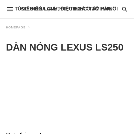
ĐIỀU HÒA GIÁ TỐT, TRUNG TÂM PHỤ TÙNG ĐIỆN LẠNH, ĐIỀU HOÀ Ô TÔ HÀ NỘI
HOMEPAGE
DÀN NÓNG LEXUS LS250