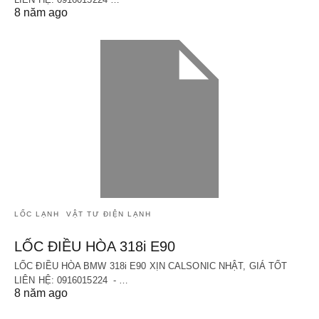
8 năm ago
LỐC LẠNH
VẬT TƯ ĐIỆN LẠNH
LỐC ĐIỀU HÒA 318i E90
LỐC ĐIỀU HÒA BMW 318i E90 XỊN CALSONIC NHẬT, GIÁ TỐT
LIÊN HỆ: 0916015224 - …
8 năm ago