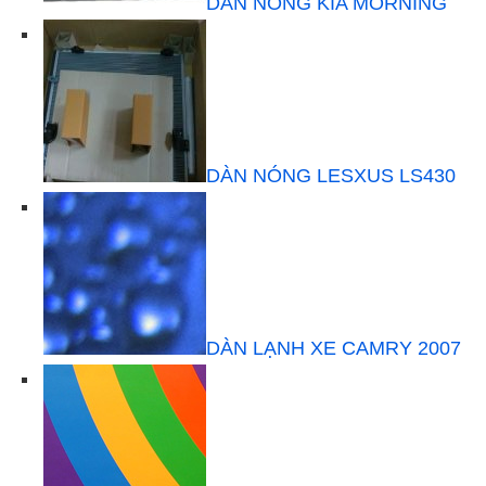
DÀN NÓNG KIA MORNING
DÀN NÓNG LESXUS LS430
DÀN LẠNH XE CAMRY 2007