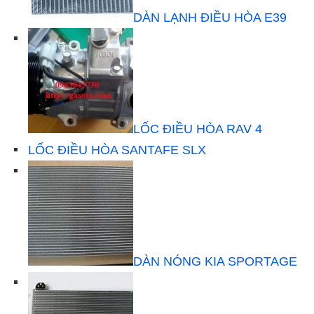
DÀN LẠNH ĐIỀU HÒA E39
LỐC ĐIỀU HÒA RAV 4
LỐC ĐIỀU HÒA SANTAFE SLX
DÀN NÓNG KIA SPORTAGE