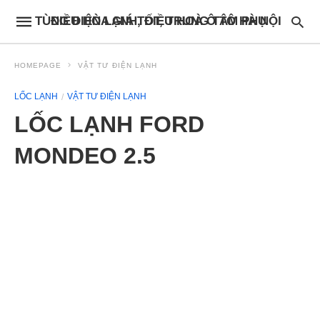
ĐIỀU HÒA GIÁ TỐT, TRUNG TÂM PHỤ TÙNG ĐIỆN LẠNH, ĐIỀU HOÀ Ô TÔ HÀ NỘI
HOMEPAGE
VẬT TƯ ĐIỆN LẠNH
LỐC LẠNH
VẬT TƯ ĐIỆN LẠNH
LỐC LẠNH FORD
MONDEO 2.5