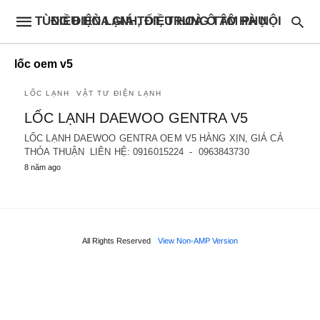
ĐIỀU HÒA GIÁ TỐT, TRUNG TÂM PHỤ TÙNG ĐIỆN LẠNH, ĐIỀU HOÀ Ô TÔ HÀ NỘI
lốc oem v5
LỐC LẠNH
VẬT TƯ ĐIỆN LẠNH
LỐC LẠNH DAEWOO GENTRA V5
LỐC LẠNH DAEWOO GENTRA OEM V5 HÀNG XỊN, GIÁ CẢ
THỎA THUẬN LIÊN HỆ: 0916015224 - 0963843730
8 năm ago
All Rights Reserved
View Non-AMP Version