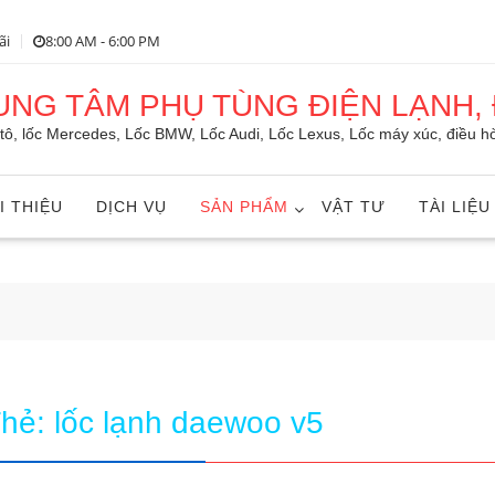
ãi
8:00 AM - 6:00 PM
RUNG TÂM PHỤ TÙNG ĐIỆN LẠNH, 
ô tô, lốc Mercedes, Lốc BMW, Lốc Audi, Lốc Lexus, Lốc máy xúc, điều hò
I THIỆU
DỊCH VỤ
SẢN PHẨM
VẬT TƯ
TÀI LIỆU
Thẻ:
lốc lạnh daewoo v5