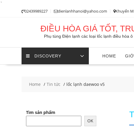
`
Skip
02439989227
dienlanhhanoi@yahoo.com
Khuyến M
to
content
ĐIỀU HÒA GIÁ TỐT, T
Phụ tùng Điện lạnh các loại lốc lạnh điều hòa 
DISCOVERY
HOME
GIỚ
Home
Tin tức
lốc lạnh daewoo v5
Tìm sản phẩm
OK