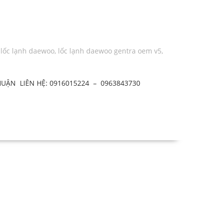
,
lốc lạnh daewoo
,
lốc lạnh daewoo gentra oem v5
,
HUẬN LIÊN HỆ: 0916015224 – 0963843730