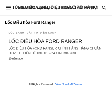
ĐIỀU HÒA GIÁ TỐT, TRUNG TÂM PHỤ TÙNG ĐIỆN LẠNH, ĐIỀU HOÀ Ô TÔ HÀ NỘI
Lốc Điều hòa Ford Ranger
LỐC LẠNH
VẬT TƯ ĐIỆN LẠNH
LỐC ĐIỀU HÒA FORD RANGER
LỐC ĐIỀU HÒA FORD RANGER CHÍNH HÃNG HÀNG CHUẨN
DENSO LIÊN HỆ 0916015224 / 0963843730
10 năm ago
All Rights Reserved
View Non-AMP Version