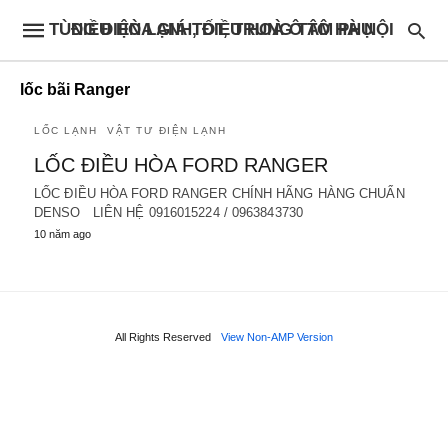
ĐIỀU HÒA GIÁ TỐT, TRUNG TÂM PHỤ TÙNG ĐIỆN LẠNH, ĐIỀU HOÀ Ô TÔ HÀ NỘI
lốc bãi Ranger
LỐC LẠNH
VẬT TƯ ĐIỆN LẠNH
LỐC ĐIỀU HÒA FORD RANGER
LỐC ĐIỀU HÒA FORD RANGER CHÍNH HÃNG HÀNG CHUẨN
DENSO LIÊN HỆ 0916015224 / 0963843730
10 năm ago
All Rights Reserved
View Non-AMP Version