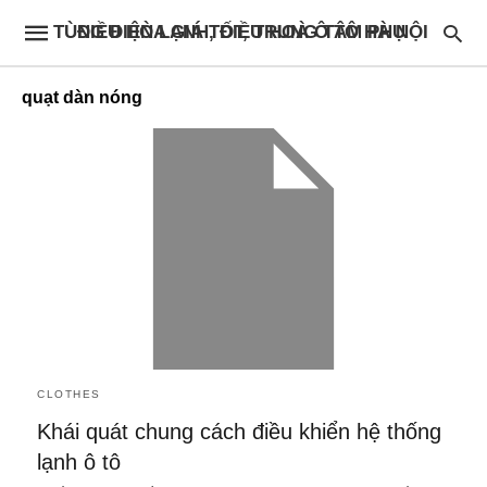
ĐIỀU HÒA GIÁ TỐT, TRUNG TÂM PHỤ TÙNG ĐIỆN LẠNH, ĐIỀU HOÀ Ô TÔ HÀ NỘI
quạt dàn nóng
CLOTHES
Khái quát chung cách điều khiển hệ thống
lạnh ô tô