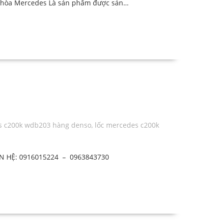
ều hòa Mercedes Là sản phẩm được sản…
s c200k wdb203 hàng denso
,
lốc mercedes c200k
N HỆ: 0916015224 – 0963843730