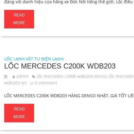
đáng với danh hiệu của hãng xe Đức Nổi tiếng thế giới. Lốc đi
READ
MORE
LỐC LẠNH
VẬT TƯ ĐIỆN LẠNH
LỐC MERCEDES C200K WDB203
admin
lốc mercedes c200k wdb203 denso
,
lốc mercede
wdb203 xịn
0 comment
LỐC MERCEDES C200K WDB203 HÀNG DENSO NHẬT, GIÁ TỐT LIÊ
READ
MORE