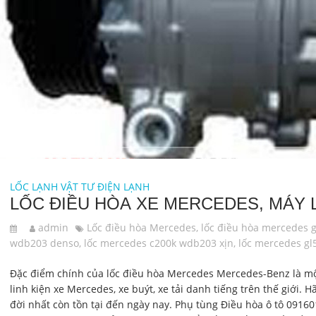
LỐC LẠNH
VẬT TƯ ĐIỆN LẠNH
LỐC ĐIỀU HÒA XE MERCEDES, MÁY 
admin
Lốc điều hòa Mercedes
,
lốc điều hòa mercedes g
wdb203 denso
,
lốc mercedes c200k wdb203 xịn
,
lốc mercedes gl
Đặc điểm chính của lốc điều hòa Mercedes Mercedes-Benz là mộ
linh kiện xe Mercedes, xe buýt, xe tải danh tiếng trên thế giới.
đời nhất còn tồn tại đến ngày nay. Phụ tùng Điều hòa ô tô 091