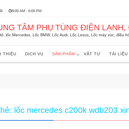
ãi
8:00 AM - 6:00 PM
RUNG TÂM PHỤ TÙNG ĐIỆN LẠNH, 
ô tô, lốc Mercedes, Lốc BMW, Lốc Audi, Lốc Lexus, Lốc máy xúc, điều hò
I THIỆU
DỊCH VỤ
SẢN PHẨM
VẬT TƯ
TÀI LIỆU
Thẻ:
lốc mercedes c200k wdb203 xị