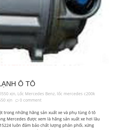
LẠNH Ô TÔ
l550 xịn
,
Lốc Mercedes Benz
,
lốc mercedes c200k
550 xịn
0 comment
t trong những hãng sản xuất xe và phụ tùng ô tô
 Hãng Mercedes được xem là hãng sản xuất xe hơi lâu
6015224 luôn đảm bảo chất lượng phân phối, xứng