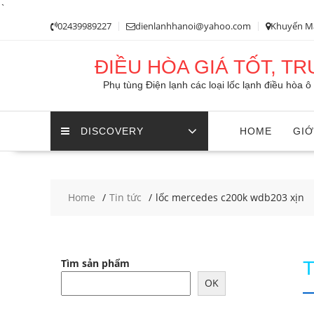
`
Skip
02439989227
dienlanhhanoi@yahoo.com
Khuyến M
to
content
ĐIỀU HÒA GIÁ TỐT, T
Phụ tùng Điện lạnh các loại lốc lạnh điều hòa 
DISCOVERY
HOME
GIỚ
Home
Tin tức
lốc mercedes c200k wdb203 xịn
Tìm sản phẩm
OK