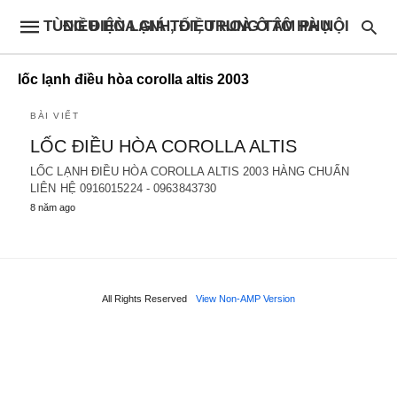
ĐIỀU HÒA GIÁ TỐT, TRUNG TÂM PHỤ TÙNG ĐIỆN LẠNH, ĐIỀU HOÀ Ô TÔ HÀ NỘI
lốc lạnh điều hòa corolla altis 2003
BÀI VIẾT
LỐC ĐIỀU HÒA COROLLA ALTIS
LỐC LẠNH ĐIỀU HÒA COROLLA ALTIS 2003 HÀNG CHUẨN
LIÊN HỆ 0916015224 - 0963843730
8 năm ago
All Rights Reserved
View Non-AMP Version