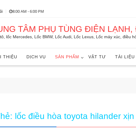
ãi
8:00 AM - 6:00 PM
RUNG TÂM PHỤ TÙNG ĐIỆN LẠNH, 
ô tô, lốc Mercedes, Lốc BMW, Lốc Audi, Lốc Lexus, Lốc máy xúc, điều hò
I THIỆU
DỊCH VỤ
SẢN PHẨM
VẬT TƯ
TÀI LIỆU
Thẻ:
lốc điều hòa toyota hilander xịn