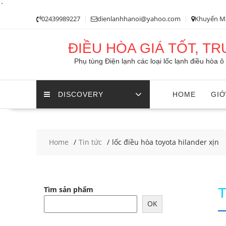
`
Skip
02439989227
dienlanhhanoi@yahoo.com
Khuyến M
to
content
ĐIỀU HÒA GIÁ TỐT, T
Phụ tùng Điện lạnh các loại lốc lạnh điều hòa 
DISCOVERY
HOME
GIỚ
Home
Tin tức
lốc điều hòa toyota hilander xịn
Tìm sản phẩm
OK