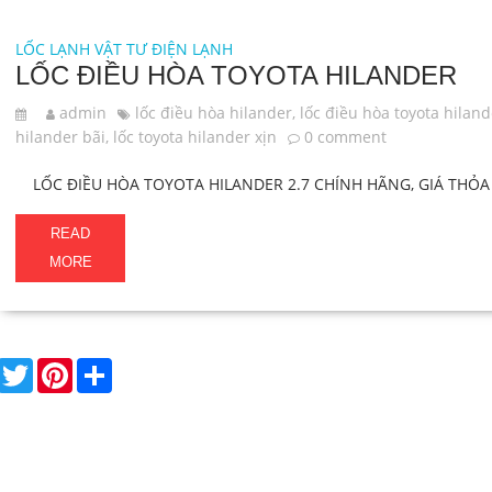
LỐC LẠNH
VẬT TƯ ĐIỆN LẠNH
LỐC ĐIỀU HÒA TOYOTA HILANDER
admin
lốc điều hòa hilander
,
lốc điều hòa toyota hilan
hilander bãi
,
lốc toyota hilander xịn
0 comment
LỐC ĐIỀU HÒA TOYOTA HILANDER 2.7 CHÍNH HÃNG, GIÁ THỎA 
READ
MORE
F
T
P
S
a
w
i
h
c
i
n
a
e
t
t
r
b
t
e
e
o
e
r
o
r
e
k
s