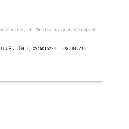
der chính hãng
,
lốc điều hòa toyota hilander xịn
,
lốc
THUẬN LIÊN HỆ: 0916015224 – 0963843730