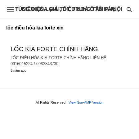
ĐIỀU HÒA GIÁ TỐT, TRUNG TÂM PHỤ TÙNG ĐIỆN LẠNH, ĐIỀU HOÀ Ô TÔ HÀ NỘI
lốc điều hòa kia forte xịn
LỐC KIA FORTE CHÍNH HÃNG
LỐC ĐIỀU HÒA KIA FORTE CHÍNH HÃNG LIÊN HỆ
0916015224 / 0963843730
8 năm ago
All Rights Reserved
View Non-AMP Version