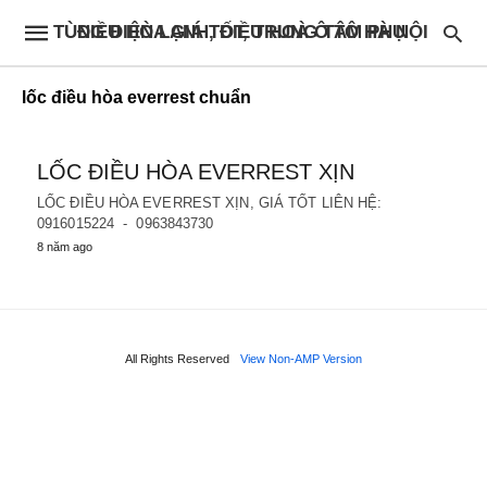
ĐIỀU HÒA GIÁ TỐT, TRUNG TÂM PHỤ TÙNG ĐIỆN LẠNH, ĐIỀU HOÀ Ô TÔ HÀ NỘI
lốc điều hòa everrest chuẩn
LỐC ĐIỀU HÒA EVERREST XỊN
LỐC ĐIỀU HÒA EVERREST XỊN, GIÁ TỐT LIÊN HỆ:
0916015224 - 0963843730
8 năm ago
All Rights Reserved
View Non-AMP Version