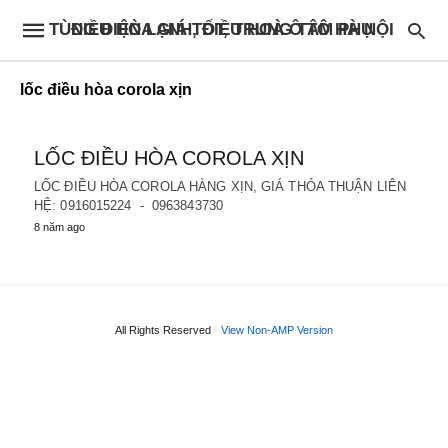
ĐIỀU HÒA GIÁ TỐT, TRUNG TÂM PHỤ TÙNG ĐIỆN LẠNH, ĐIỀU HOÀ Ô TÔ HÀ NỘI
lốc điều hòa corola xịn
LỐC ĐIỀU HÒA COROLA XỊN
LỐC ĐIỀU HÒA COROLA HÀNG XỊN, GIÁ THỎA THUẬN LIÊN
HỆ: 0916015224 - 0963843730
8 năm ago
All Rights Reserved
View Non-AMP Version