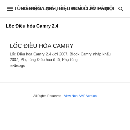
ĐIỀU HÒA GIÁ TỐT, TRUNG TÂM PHỤ TÙNG ĐIỆN LẠNH, ĐIỀU HOÀ Ô TÔ HÀ NỘI
Lốc Điều hòa Camry 2.4
LỐC ĐIỀU HÒA CAMRY
Lốc Điều hòa Camry 2.4 đời 2007, Block Camry nhập khẩu
2007, Phụ tùng Điều hòa ô tô, Phụ tùng…
9 năm ago
All Rights Reserved
View Non-AMP Version