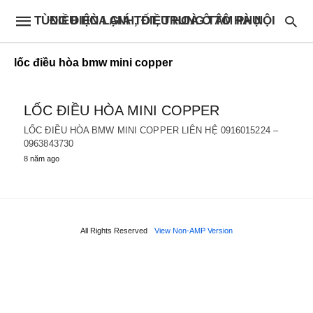
ĐIỀU HÒA GIÁ TỐT, TRUNG TÂM PHỤ TÙNG ĐIỆN LẠNH, ĐIỀU HOÀ Ô TÔ HÀ NỘI
lốc điều hòa bmw mini copper
LỐC ĐIỀU HÒA MINI COPPER
LỐC ĐIỀU HÒA BMW MINI COPPER LIÊN HỆ 0916015224 –
0963843730
8 năm ago
All Rights Reserved
View Non-AMP Version