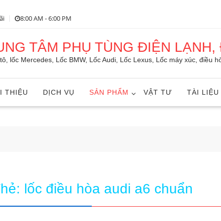
ãi
8:00 AM - 6:00 PM
RUNG TÂM PHỤ TÙNG ĐIỆN LẠNH, 
ô tô, lốc Mercedes, Lốc BMW, Lốc Audi, Lốc Lexus, Lốc máy xúc, điều hò
I THIỆU
DỊCH VỤ
SẢN PHẨM
VẬT TƯ
TÀI LIỆU
Thẻ:
lốc điều hòa audi a6 chuẩn