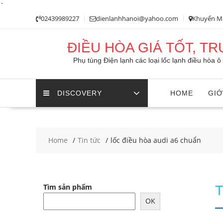
`
Skip
02439989227
dienlanhhanoi@yahoo.com
Khuyến M
to
content
ĐIỀU HÒA GIÁ TỐT, T
Phụ tùng Điện lạnh các loại lốc lạnh điều hòa 
DISCOVERY
HOME
GIỚ
Home
Tin tức
lốc điều hòa audi a6 chuẩn
Tìm sản phẩm
OK