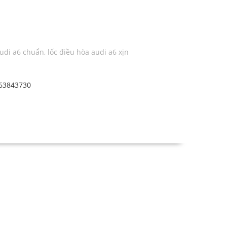
audi a6 chuẩn
,
lốc điều hòa audi a6 xịn
63843730