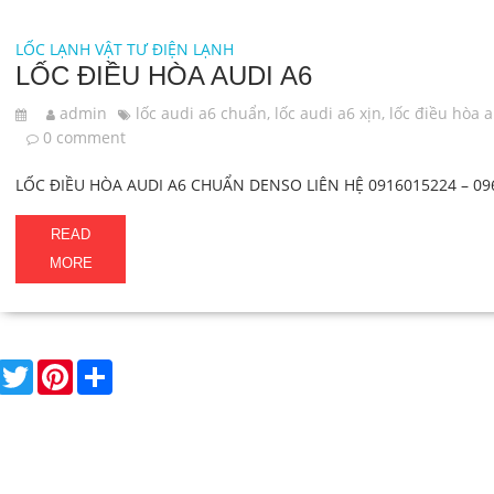
LỐC LẠNH
VẬT TƯ ĐIỆN LẠNH
LỐC ĐIỀU HÒA AUDI A6
admin
lốc audi a6 chuẩn
,
lốc audi a6 xịn
,
lốc điều hòa 
0 comment
LỐC ĐIỀU HÒA AUDI A6 CHUẨN DENSO LIÊN HỆ 0916015224 – 09
READ
MORE
F
T
P
S
a
w
i
h
c
i
n
a
e
t
t
r
b
t
e
e
o
e
r
o
r
e
k
s