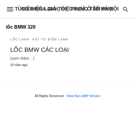
ĐIỀU HÒA GIÁ TỐT, TRUNG TÂM PHỤ TÙNG ĐIỆN LẠNH, ĐIỀU HOÀ Ô TÔ HÀ NỘI
lốc BMW 320
LỐC LẠNH
VẬT TƯ ĐIỆN LẠNH
LỐC BMW CÁC LOẠI
(xem thêm…)
10 năm ago
All Rights Reserved
View Non-AMP Version