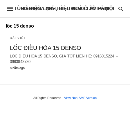
ĐIỀU HÒA GIÁ TỐT, TRUNG TÂM PHỤ TÙNG ĐIỆN LẠNH, ĐIỀU HOÀ Ô TÔ HÀ NỘI
lốc 15 denso
BÀI VIẾT
LỐC ĐIỀU HÒA 15 DENSO
LỐC ĐIỀU HÒA 15 DENSO, GIÁ TỐT LIÊN HỆ: 0916015224 -
0963843730
8 năm ago
All Rights Reserved
View Non-AMP Version