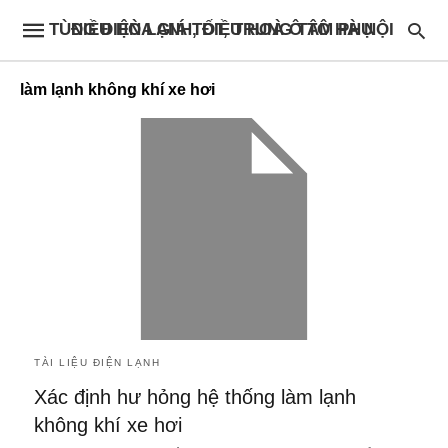
ĐIỀU HÒA GIÁ TỐT, TRUNG TÂM PHỤ TÙNG ĐIỆN LẠNH, ĐIỀU HOÀ Ô TÔ HÀ NỘI
làm lạnh không khí xe hơi
TÀI LIỆU ĐIỆN LẠNH
Xác định hư hỏng hệ thống làm lạnh
không khí xe hơi