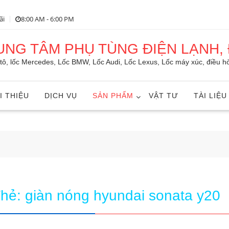
ãi
8:00 AM - 6:00 PM
RUNG TÂM PHỤ TÙNG ĐIỆN LẠNH, 
ô tô, lốc Mercedes, Lốc BMW, Lốc Audi, Lốc Lexus, Lốc máy xúc, điều hò
I THIỆU
DỊCH VỤ
SẢN PHẨM
VẬT TƯ
TÀI LIỆU
Thẻ:
giàn nóng hyundai sonata y20