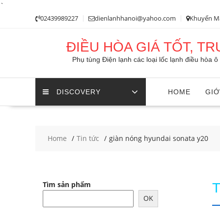
`
Skip
02439989227
dienlanhhanoi@yahoo.com
Khuyến M
to
content
ĐIỀU HÒA GIÁ TỐT, T
Phụ tùng Điện lạnh các loại lốc lạnh điều hòa 
DISCOVERY
HOME
GIỚ
Home
Tin tức
giàn nóng hyundai sonata y20
Tìm sản phẩm
OK