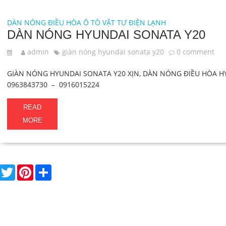
DÀN NÓNG ĐIỀU HÒA Ô TÔ
VẬT TƯ ĐIỆN LẠNH
DÀN NÓNG HYUNDAI SONATA Y20
admin
giàn nóng hyundai sonata y20
0 comment
GIÀN NÓNG HYUNDAI SONATA Y20 XỊN, DÀN NÓNG ĐIỀU HÒA H
0963843730 – 0916015224
READ
MORE
F
T
P
S
a
w
i
h
c
i
n
a
e
t
t
r
b
t
e
e
o
e
r
o
r
e
k
s