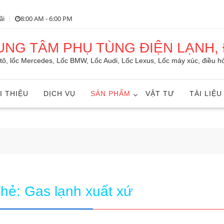
ãi
8:00 AM - 6:00 PM
RUNG TÂM PHỤ TÙNG ĐIỆN LẠNH, 
ô tô, lốc Mercedes, Lốc BMW, Lốc Audi, Lốc Lexus, Lốc máy xúc, điều hò
I THIỆU
DỊCH VỤ
SẢN PHẨM
VẬT TƯ
TÀI LIỆU
Thẻ:
Gas lạnh xuất xứ