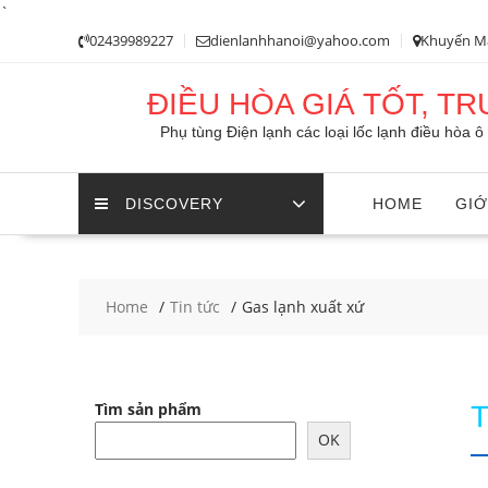
`
Skip
02439989227
dienlanhhanoi@yahoo.com
Khuyến M
to
content
ĐIỀU HÒA GIÁ TỐT, T
Phụ tùng Điện lạnh các loại lốc lạnh điều hòa 
DISCOVERY
HOME
GIỚ
Home
Tin tức
Gas lạnh xuất xứ
Tìm sản phẩm
OK