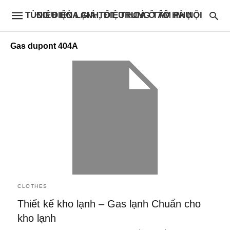
ĐIỀU HÒA GIÁ TỐT, TRUNG TÂM PHỤ TÙNG ĐIỆN LẠNH, ĐIỀU HOÀ Ô TÔ HÀ NỘI
Gas dupont 404A
CLOTHES
Thiết kế kho lạnh – Gas lạnh Chuẩn cho
kho lạnh