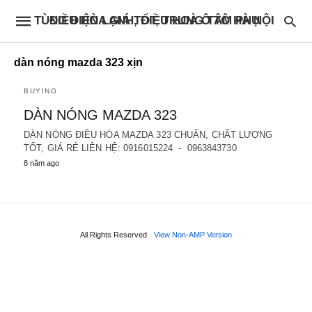
ĐIỀU HÒA GIÁ TỐT, TRUNG TÂM PHỤ TÙNG ĐIỆN LẠNH, ĐIỀU HOÀ Ô TÔ HÀ NỘI
dàn nóng mazda 323 xịn
BUYING
DÀN NÓNG MAZDA 323
DÀN NÓNG ĐIỀU HÒA MAZDA 323 CHUẨN, CHẤT LƯỢNG
TỐT, GIÁ RẺ LIÊN HỆ: 0916015224 - 0963843730
8 năm ago
All Rights Reserved
View Non-AMP Version