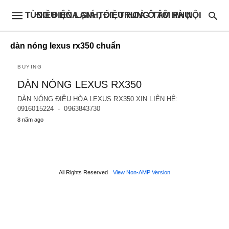
ĐIỀU HÒA GIÁ TỐT, TRUNG TÂM PHỤ TÙNG ĐIỆN LẠNH, ĐIỀU HOÀ Ô TÔ HÀ NỘI
dàn nóng lexus rx350 chuẩn
BUYING
DÀN NÓNG LEXUS RX350
DÀN NÓNG ĐIỀU HÒA LEXUS RX350 XỊN LIÊN HỆ:
0916015224 - 0963843730
8 năm ago
All Rights Reserved
View Non-AMP Version