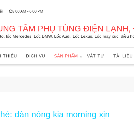
ãi
8:00 AM - 6:00 PM
RUNG TÂM PHỤ TÙNG ĐIỆN LẠNH, 
ô tô, lốc Mercedes, Lốc BMW, Lốc Audi, Lốc Lexus, Lốc máy xúc, điều hò
I THIỆU
DỊCH VỤ
SẢN PHẨM
VẬT TƯ
TÀI LIỆU
Thẻ:
dàn nóng kia morning xịn