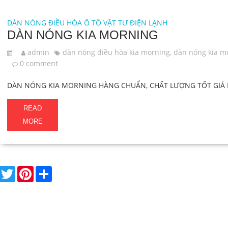
DÀN NÓNG ĐIỀU HÒA Ô TÔ
VẬT TƯ ĐIỆN LẠNH
DÀN NÓNG KIA MORNING
admin
dàn nóng điều hòa kia morning
,
dàn nóng kia m
0 comment
DÀN NÓNG KIA MORNING HÀNG CHUẨN, CHẤT LƯỢNG TỐT GIÁ RẺ
READ
MORE
F
T
P
S
a
w
i
h
c
i
n
a
e
t
t
r
b
t
e
e
o
e
r
o
r
e
k
s