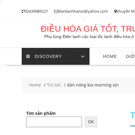
`
Skip
02439989227
dienlanhhanoi@yahoo.com
Khuyến M
to
content
ĐIỀU HÒA GIÁ TỐT, T
Phụ tùng Điện lạnh các loại lốc lạnh điều hòa 
DISCOVERY
HOME
GIỚ
Home
Tin tức
dàn nóng kia morning xịn
Tìm sản phẩm
OK