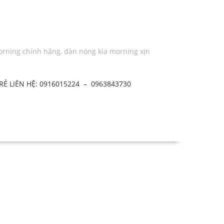
orning chính hãng
,
dàn nóng kia morning xịn
 LIÊN HỆ: 0916015224 – 0963843730