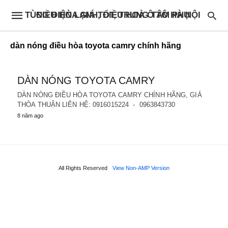
ĐIỀU HÒA GIÁ TỐT, TRUNG TÂM PHỤ TÙNG ĐIỆN LẠNH, ĐIỀU HOÀ Ô TÔ HÀ NỘI
dàn nóng điều hòa toyota camry chính hãng
DÀN NÓNG TOYOTA CAMRY
DÀN NÓNG ĐIỀU HÒA TOYOTA CAMRY CHÍNH HÃNG, GIÁ
THỎA THUẬN LIÊN HỆ: 0916015224 - 0963843730
8 năm ago
All Rights Reserved
View Non-AMP Version