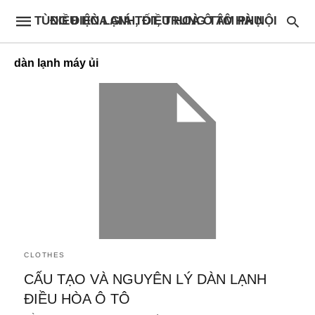
ĐIỀU HÒA GIÁ TỐT, TRUNG TÂM PHỤ TÙNG ĐIỆN LẠNH, ĐIỀU HOÀ Ô TÔ HÀ NỘI
dàn lạnh máy ủi
CLOTHES
CẤU TẠO VÀ NGUYÊN LÝ DÀN LẠNH
ĐIỀU HÒA Ô TÔ