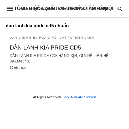
ĐIỀU HÒA GIÁ TỐT, TRUNG TÂM PHỤ TÙNG ĐIỆN LẠNH, ĐIỀU HOÀ Ô TÔ HÀ NỘI
dàn lạnh kia pride cd5 chuẩn
DÀN LẠNH ĐIỀU HÒA Ô TÔ
VẬT TƯ ĐIỆN LẠNH
DÀN LẠNH KIA PRIDE CD5
DÀN LẠNH KIA PRIDE CD5 HÀNG XỊN, GIÁ RẺ LIÊN HỆ:
0963843730
10 năm ago
All Rights Reserved
View Non-AMP Version