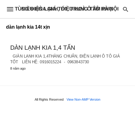
ĐIỀU HÒA GIÁ TỐT, TRUNG TÂM PHỤ TÙNG ĐIỆN LẠNH, ĐIỀU HOÀ Ô TÔ HÀ NỘI
dàn lạnh kia 14t xịn
DÀN LẠNH KIA 1,4 TẤN
GIÀN LẠNH KIA 1,4THÀNG CHUẨN, ĐIỆN LẠNH Ô TÔ GIÁ
TỐT LIÊN HỆ: 0916015224 - 0963843730
8 năm ago
All Rights Reserved
View Non-AMP Version