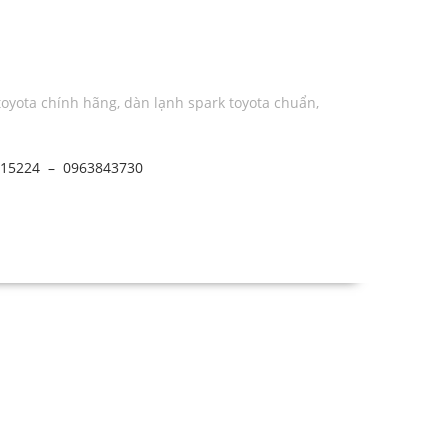
toyota chính hãng
,
dàn lạnh spark toyota chuẩn
,
015224 – 0963843730