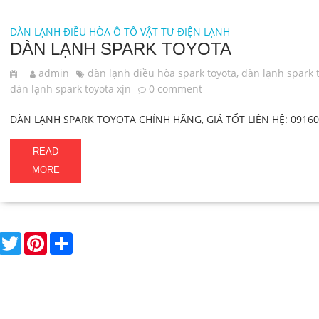
DÀN LẠNH ĐIỀU HÒA Ô TÔ
VẬT TƯ ĐIỆN LẠNH
DÀN LẠNH SPARK TOYOTA
admin
dàn lạnh điều hòa spark toyota
,
dàn lạnh spark 
dàn lạnh spark toyota xịn
0 comment
DÀN LẠNH SPARK TOYOTA CHÍNH HÃNG, GIÁ TỐT LIÊN HỆ: 0916
READ
MORE
F
T
P
S
a
w
i
h
c
i
n
a
e
t
t
r
b
t
e
e
o
e
r
o
r
e
k
s