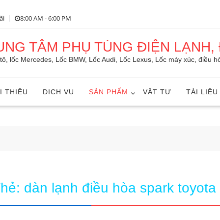
ãi
8:00 AM - 6:00 PM
RUNG TÂM PHỤ TÙNG ĐIỆN LẠNH, 
ô tô, lốc Mercedes, Lốc BMW, Lốc Audi, Lốc Lexus, Lốc máy xúc, điều hò
I THIỆU
DỊCH VỤ
SẢN PHẨM
VẬT TƯ
TÀI LIỆU
Thẻ:
dàn lạnh điều hòa spark toyota