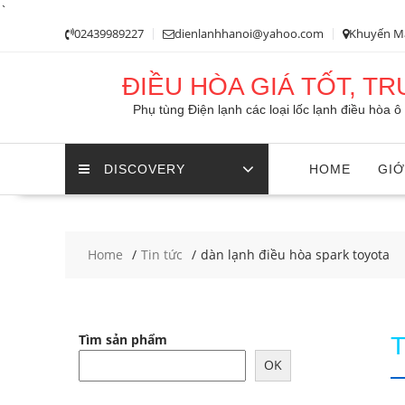
`
Skip
02439989227
dienlanhhanoi@yahoo.com
Khuyến M
to
content
ĐIỀU HÒA GIÁ TỐT, T
Phụ tùng Điện lạnh các loại lốc lạnh điều hòa 
DISCOVERY
HOME
GIỚ
Home
Tin tức
dàn lạnh điều hòa spark toyota
Tìm sản phẩm
OK