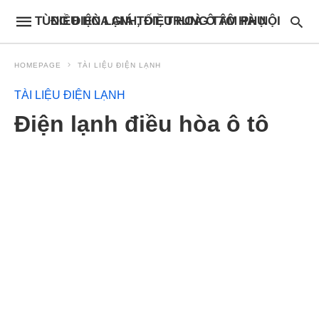
ĐIỀU HÒA GIÁ TỐT, TRUNG TÂM PHỤ TÙNG ĐIỆN LẠNH, ĐIỀU HOÀ Ô TÔ HÀ NỘI
HOMEPAGE
TÀI LIỆU ĐIỆN LẠNH
TÀI LIỆU ĐIỆN LẠNH
Điện lạnh điều hòa ô tô