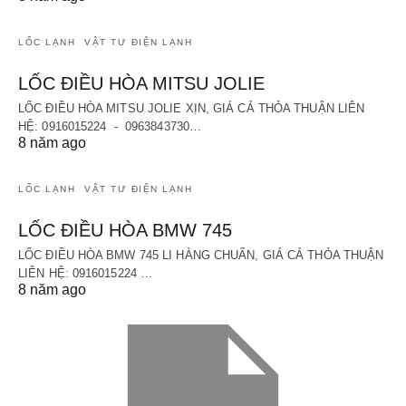
LỐC LẠNH
VẬT TƯ ĐIỆN LẠNH
LỐC ĐIỀU HÒA MITSU JOLIE
LỐC ĐIỀU HÒA MITSU JOLIE XỊN, GIÁ CẢ THỎA THUẬN LIÊN
HỆ: 0916015224 - 0963843730…
8 năm ago
LỐC LẠNH
VẬT TƯ ĐIỆN LẠNH
LỐC ĐIỀU HÒA BMW 745
LỐC ĐIỀU HÒA BMW 745 LI HÀNG CHUẨN, GIÁ CẢ THỎA THUẬN
LIÊN HỆ: 0916015224 …
8 năm ago