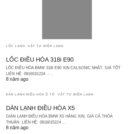
LỐC LẠNH
VẬT TƯ ĐIỆN LẠNH
LỐC ĐIỀU HÒA 318i E90
LỐC ĐIỀU HÒA BMW 318i E90 XỊN CALSONIC NHẬT, GIÁ TỐT
LIÊN HỆ: 0916015224 - …
8 năm ago
DÀN LẠNH ĐIỀU HÒA Ô TÔ
VẬT TƯ ĐIỆN LẠNH
DÀN LẠNH ĐIỀU HÒA X5
GIÀN LẠNH ĐIỀU HÒA BMW X5 HÀNG XỊN, GIÁ CẢ THỎA
THUẬN LIÊN HỆ: 0916015224 …
8 năm ago