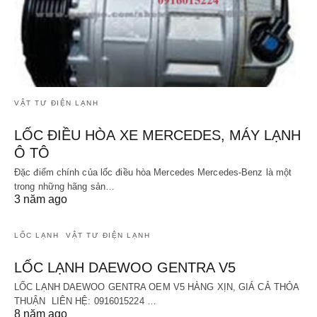
VẬT TƯ ĐIỆN LẠNH
LỐC ĐIỀU HÒA XE MERCEDES, MÁY LẠNH
Ô TÔ
Đặc điểm chính của lốc điều hòa Mercedes Mercedes-Benz là một
trong những hãng sản…
3 năm ago
LỐC LẠNH
VẬT TƯ ĐIỆN LẠNH
LỐC LẠNH DAEWOO GENTRA V5
LỐC LẠNH DAEWOO GENTRA OEM V5 HÀNG XỊN, GIÁ CẢ THỎA
THUẬN LIÊN HỆ: 0916015224 …
8 năm ago