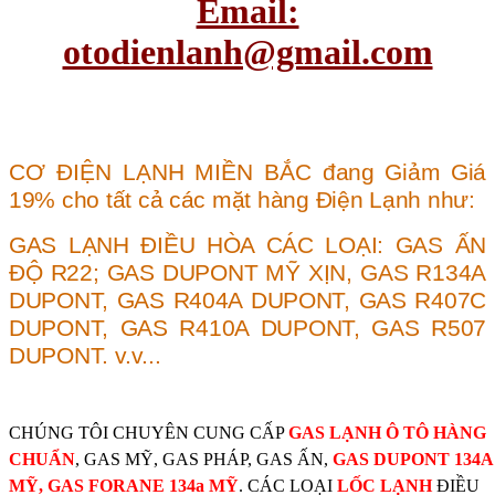
Email:
otodienlanh@gmail.com
CƠ ĐIỆN LẠNH MIỀN BẮC
đang Giảm Giá
19% cho tất cả các mặt hàng Điện Lạnh như:
GAS LẠNH ĐIỀU HÒA CÁC LOẠI:
GAS ẤN
ĐỘ R22
;
GAS DUPONT MỸ XỊN
,
GAS R134A
DUPONT
,
GAS R404A DUPONT
,
GAS R407C
DUPONT
,
GAS R410A DUPONT
,
GAS R507
DUPONT
.
v.v...
LỐC LẠNH DE
NSO
, CASOLIS,
SANDEN
,
DENPHI CHÍNH HÃNG …
LỐC
ĐIỀU HÒA HYUNDAI I10
CHÚNG TÔI CHUYÊN CUNG CẤP
GAS LẠNH Ô TÔ HÀNG
CHUẨN
, GAS MỸ, GAS PHÁP, GAS ẤN,
GAS DUPONT 134A
LỐC ĐIỀU HÒA RAV-4 2010
MỸ, GAS FORANE 134a MỸ
. CÁC LOẠI
LỐC LẠNH
ĐIỀU