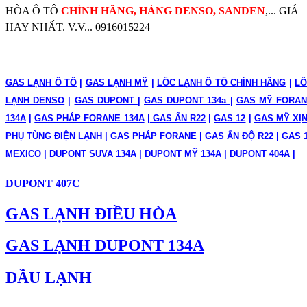
HÒA Ô TÔ
CHÍNH HÃNG, HÀNG DENSO, SANDEN
,... GIÁ
LỐC ĐIỀU HÒA KIA CARENS,
HAY NHẤT. V.V... 0916015224
FORTE,CERATO
LỐC ĐIỀU HÒA NISSAN X-TRAIL T30,T31
GAS LẠNH Ô TÔ
|
GAS LẠNH MỸ
|
LỐC LẠNH Ô TÔ CHÍNH HÃNG
|
LỐ
LỐC ĐIỀU HÒA DOOWON
LẠNH DENSO
|
GAS DUPONT
|
GAS DUPONT 134a
|
GAS MỸ FORA
LỐC ĐIỀU HÒA MITSIBISHI TRITON
,
134A
|
GAS PHÁP FORANE 134A
|
GAS ẤN R22
|
GAS 12
|
GAS MỸ XỊ
PHỤ TÙNG ĐIỆN LẠNH
|
GAS PHÁP FORANE
|
GAS ẤN ĐỘ R22
|
GAS 
LỐC ĐIỀU HÒA SANTAFE SLX
MEXICO
|
DUPONT SUVA 134A
|
DUPONT MỸ 134A
|
DUPONT 404A
|
LỐC ĐIỀU HÒA CAPTIVA GAS
DUPONT 407C
LỐC ĐIỀU HÒA BMW MINI COPPER
GAS LẠNH ĐIỀU HÒA
LỐC ĐIỀU HÒA SANTAFE MLX
GAS LẠNH DUPONT 134A
LỐC ĐIỀU HÒA COROLLA ALTIS 2003
DẦU LẠNH
LỐC ĐIỀU HÒA NISSAN TEANA