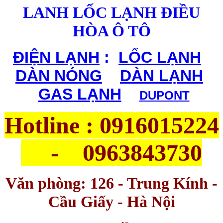
LANH LỐC LẠNH ĐIỀU
HÒA Ô TÔ
ĐIỆN LẠNH
:
|
LỐC LẠNH
|
DÀN NÓNG
|
DÀN LẠNH
|
GAS LẠNH
|
DUPONT
Hotline : 0916015224
- 0963843730
Văn phòng: 126 - Trung Kính -
Cầu Giấy - Hà Nội