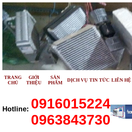
TRANG
GIỚI
SẢN
DỊCH VỤ
TIN TỨC
LIÊN HỆ
CHỦ
THIỆU
PHẨM
0916015224
Hotline:
0963843730