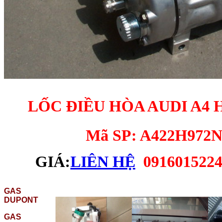
LỐC ĐIỀU HÒA AUDI A4
Mã SP: A422H972
GIÁ:
LIÊN HỆ
0916015224
GAS
DUPONT
GAS