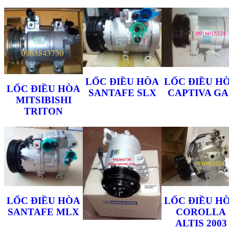
LỐC ĐIỀU HÒA
LỐC ĐIỀU H
LỐC ĐIỀU HÒA
SANTAFE SLX
CAPTIVA GA
MITSIBISHI
TRITON
LỐC ĐIỀU HÒA
LỐC ĐIỀU H
SANTAFE MLX
COROLLA
ALTIS 2003