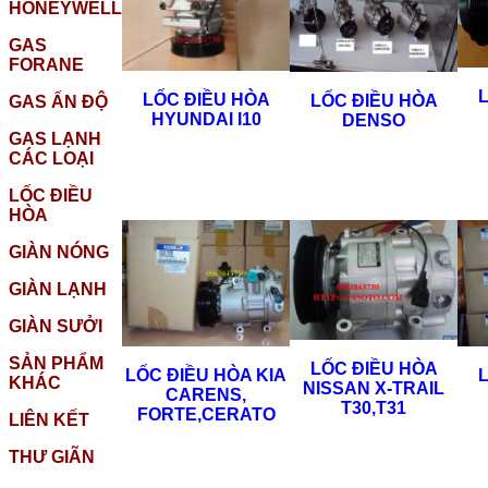
HONEYWELL
GAS
FORANE
LỐC ĐIỀU HÒA
LỐC ĐIỀU HÒA
GAS ẤN ĐỘ
HYUNDAI I10
DENSO
GAS LẠNH
CÁC LOẠI
LỐC ĐIỀU
HÒA
GIÀN NÓNG
GIÀN LẠNH
GIÀN SƯỞI
SẢN PHẨM
LỐC ĐIỀU HÒA
LỐC ĐIỀU HÒA KIA
KHÁC
NISSAN X-TRAIL
CARENS,
T30,T31
FORTE,CERATO
LIÊN KẾT
THƯ GIÃN