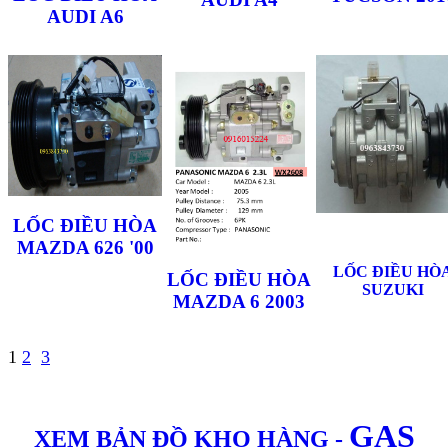
AUDI A6
LỐC ĐIỀU HÒA
MAZDA 626 '00
LỐC ĐIỀU HÒ
LỐC ĐIỀU HÒA
SUZUKI
MAZDA 6 2003
1
2
3
GAS
XEM BẢN ĐỒ KHO HÀNG
-