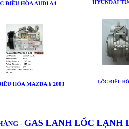
HYUNDAI TU
C ĐIỀU HÒA AUDI A4
LỐC ĐIỀU HÒ
IỀU HÒA MAZDA 6 2003
GAS LANH LỐC LẠNH 
 HÀNG
-