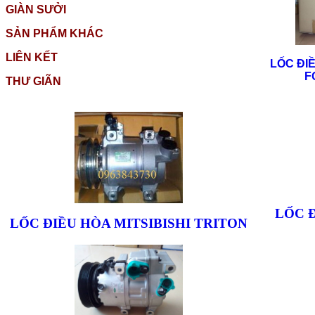
GIÀN SƯỞI
SẢN PHẨM KHÁC
LIÊN KẾT
LỐC ĐI
F
THƯ GIÃN
LỐC 
LỐC ĐIỀU HÒA MITSIBISHI TRITON