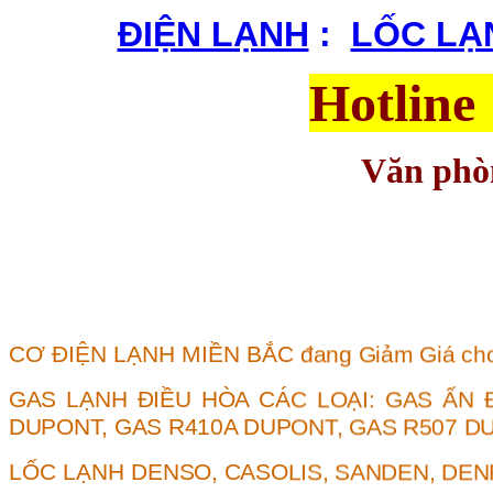
ĐIỆN LẠNH
:
|
LỐC LẠ
Hotline
Văn phòn
CƠ ĐIỆN LẠNH MIỀN BẮC
đang Giảm Giá cho
GAS LẠNH ĐIỀU HÒA CÁC LOẠI:
GAS ẤN 
DUPONT
,
GAS R410A DUPONT
,
GAS R507 D
LỐC LẠNH DE
NSO
, CASOLIS,
SANDEN
, DE
LỐC
ĐIỀU HÒA HYUNDAI I10