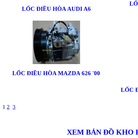
LỐ
LỐC ĐIỀU HÒA AUDI A6
LỐC ĐIỀU HÒA MAZDA 626 '00
LỐC Đ
1
2
3
XEM BẢN ĐỒ KHO