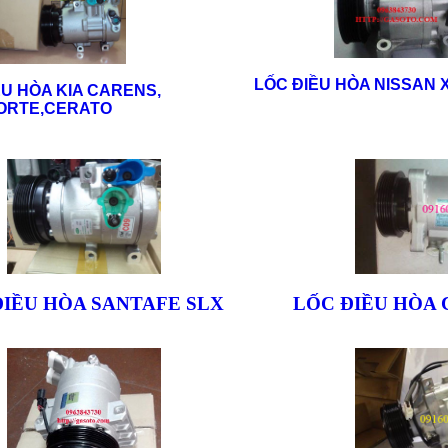
LỐC ĐIỀU HÒA NISSAN X
ỀU HÒA KIA CARENS,
ORTE,CERATO
ĐIỀU HÒA SANTAFE SLX
LỐC ĐIỀU HÒA 