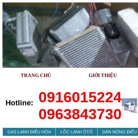
TRANG CHỦ
GIỚI THIỆU
0916015224
Hotline:
0963843730
GAS LẠNH ÐIỀU HÒA
LỐC LẠNH ÔTÔ
DÀN NÓNG ÐIỀU