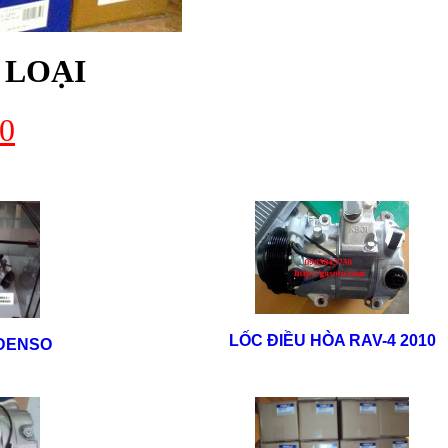
 LOẠI
0
LỐC ĐIỀU HÒA RAV-4 2010
 DENSO