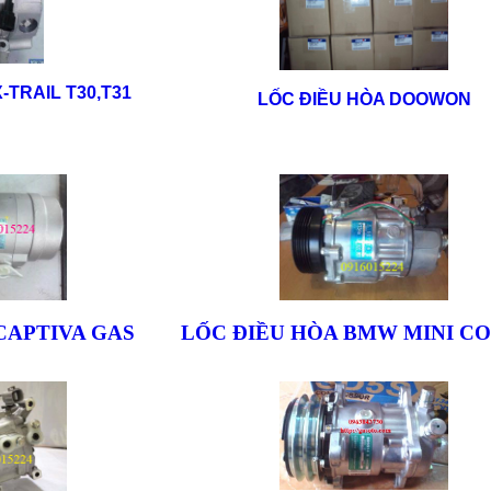
-TRAIL T30,T31
LỐC ĐIỀU HÒA DOOWON
CAPTIVA GAS
LỐC ĐIỀU HÒA BMW MINI C