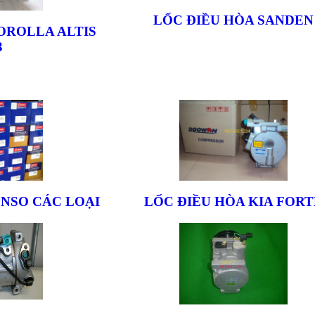
LỐC ĐIỀU HÒA SANDEN
OROLLA ALTIS
3
ENSO CÁC LOẠI
LỐC ĐIỀU HÒA KIA FORT