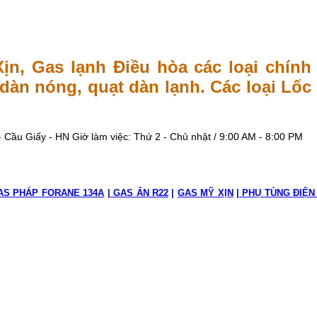
n, Gas lạnh Điều hòa các loại chính
t dàn nóng, quạt dàn lạnh. Các loại Lốc
 Cầu Giấy - HN
Giờ làm việc: Thứ 2 - Chủ nhật / 9:00 AM - 8:00 PM
AS PHÁP FORANE 134A
|
GAS ẤN R22
|
GAS MỸ XỊN
|
PHỤ TÙNG ĐIỆN