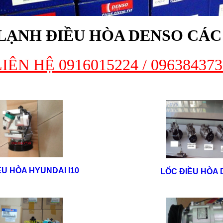
LẠNH ĐIỀU HÒA DENSO CÁC
L
IÊN HỆ 0916015224 / 096384373
ỀU HÒA HYUNDAI I10
LỐC ĐIỀU HÒA