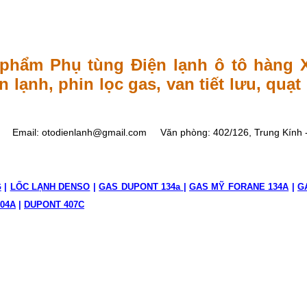
TO
phẩm Phụ tùng Điện lạnh ô tô hàng Xị
 lạnh, phin lọc gas, van tiết lưu, quạ
Email: otodienlanh@gmail.com
Văn phòng: 402/126, Trung Kính -
G
|
LỐC LẠNH DENSO
|
GAS DUPONT 134a
|
GAS MỸ FORANE 134A
|
G
04A
|
DUPONT 407C