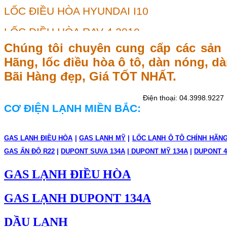
LỐC ĐIỀU HÒA RAV-4 2010
LỐC ĐIỀU HÒA KIA CARENS, FORTE,CERA
Chúng tôi chuyên cung cấp các sản 
LỐC ĐIỀU HÒA NISSAN X-TRAIL T30,T31
Hãng, lốc điều hòa ô tô, dàn nóng, dàn
Bãi Hàng đẹp, Giá TỐT NHẤT.
LỐC ĐIỀU HÒA DOOWON
LỐC ĐIỀU HÒA MITSIBISHI TRITON
,
Điện thoại: 04.3998.9227
CƠ ĐIỆN LẠNH MIỀN BẮC:
LỐC ĐIỀU HÒA SANTAFE SLX
LỐC ĐIỀU HÒA CAPTIVA GAS
GAS LẠNH ĐIỀU HÒA
|
GAS LẠNH MỸ
|
LỐC LẠNH Ô TÔ CHÍNH HÃN
GAS ẤN ĐỘ R22
|
DUPONT SUVA 134A
|
DUPONT MỸ 134A
|
DUPONT 4
LỐC ĐIỀU HÒA BMW MINI COPPER
GAS LẠNH ĐIỀU HÒA
LỐC ĐIỀU HÒA SANTAFE MLX
GAS LẠNH DUPONT 134A
LỐC ĐIỀU HÒA COROLLA ALTIS 2003
LỐC ĐIỀU HÒA NISSAN TEANA
DẦU LẠNH