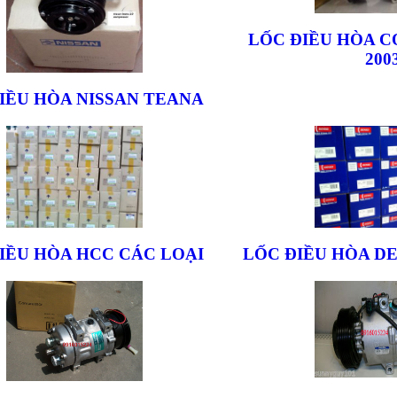
LỐC ĐIỀU HÒA C
200
IỀU HÒA NISSAN TEANA
IỀU HÒA HCC CÁC LOẠI
LỐC ĐIỀU HÒA D