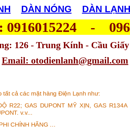
NH
|
DÀN NÓNG
|
DÀN LẠN
 : 0916015224 - 09
g: 126 - Trung Kính - Cầu Giấy
Email: otodienlanh@gmail.com
 tất cả các mặt hàng Điện Lạnh như:
ĐỘ R22
;
GAS DUPONT MỸ XỊN
,
GAS R134A
UPONT
.
v.v...
NPHI CHÍNH HÃNG …