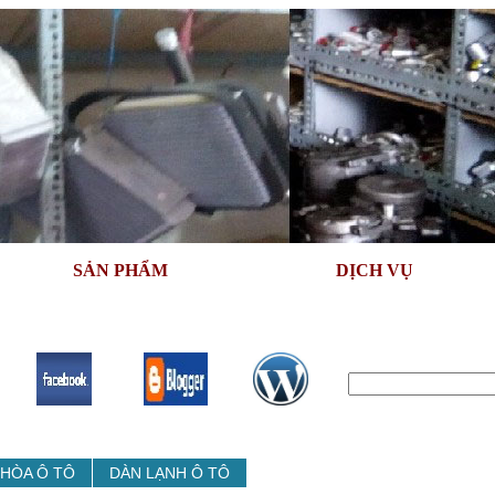
SẢN PHẨM
DỊCH VỤ
 HÒA Ô TÔ
DÀN LẠNH Ô TÔ