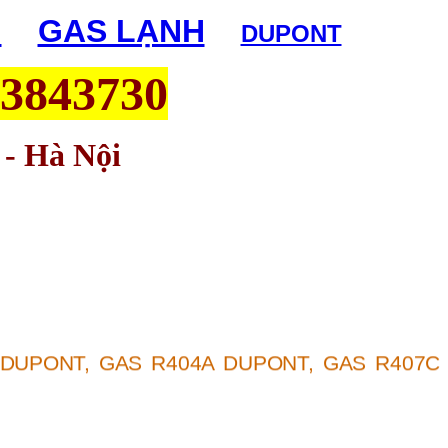
H
|
GAS LẠNH
|
DUPONT
63843730
 - Hà Nội
 DUPONT
,
GAS R404A DUPONT
,
GAS R407C