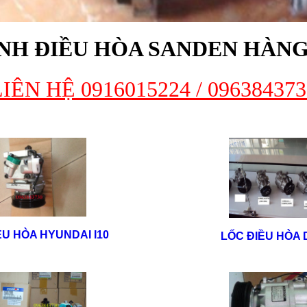
NH ĐIỀU HÒA SANDEN HÀN
LIÊN HỆ 0916015224 / 096384373
ỀU HÒA HYUNDAI I10
LỐC ĐIỀU HÒA