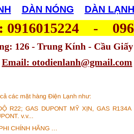
NH
|
DÀN NÓNG
|
DÀN LẠN
 : 0916015224 - 09
g: 126 - Trung Kính - Cầu Giấy
Email: otodienlanh@gmail.com
 cả các mặt hàng Điện Lạnh như:
ĐỘ R22
;
GAS DUPONT MỸ XỊN
,
GAS R134A
UPONT
.
v.v...
NPHI CHÍNH HÃNG …