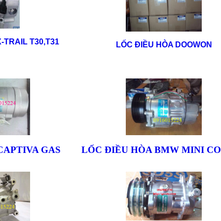
-TRAIL T30,T31
LỐC ĐIỀU HÒA DOOWON
CAPTIVA GAS
LỐC ĐIỀU HÒA BMW MINI C