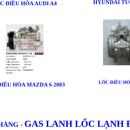
HYUNDAI TU
C ĐIỀU HÒA AUDI A4
LỐC ĐIỀU HÒ
IỀU HÒA MAZDA 6 2003
GAS LANH LỐC LẠNH 
 HÀNG
-