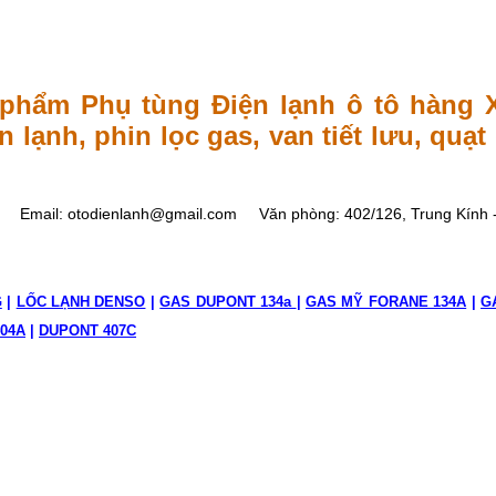
TO
phẩm Phụ tùng Điện lạnh ô tô hàng Xị
 lạnh, phin lọc gas, van tiết lưu, quạ
Email: otodienlanh@gmail.com
Văn phòng: 402/126, Trung Kính -
G
|
LỐC LẠNH DENSO
|
GAS DUPONT 134a
|
GAS MỸ FORANE 134A
|
G
04A
|
DUPONT 407C