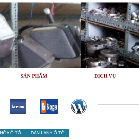
SẢN PHẨM
DỊCH VỤ
 HÒA Ô TÔ
DÀN LẠNH Ô TÔ