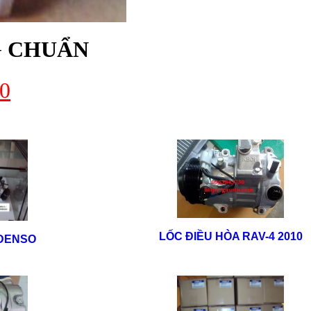
G CHUẨN
0
LỐC ĐIỀU HÒA RAV-4 2010
 DENSO