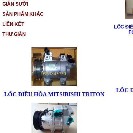
GIÀN SƯỞI
SẢN PHẨM KHÁC
LIÊN KẾT
LỐC ĐI
F
THƯ GIÃN
LỐC 
LỐC ĐIỀU HÒA MITSIBISHI TRITON