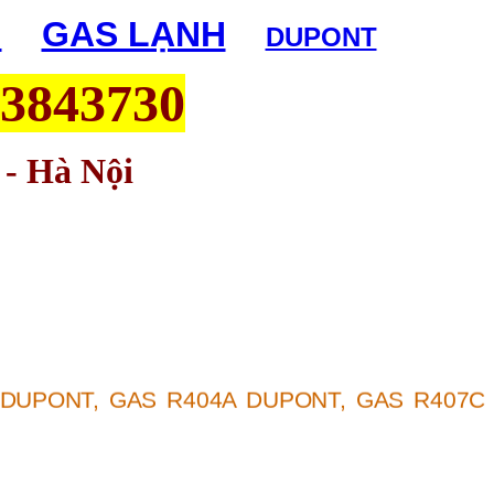
H
|
GAS LẠNH
|
DUPONT
63843730
 - Hà Nội
 DUPONT
,
GAS R404A DUPONT
,
GAS R407C