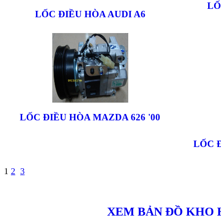
LỐ
LỐC ĐIỀU HÒA AUDI A6
LỐC ĐIỀU HÒA MAZDA 626 '00
LỐC Đ
1
2
3
XEM BẢN ĐỒ KHO