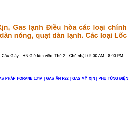
n, Gas lạnh Điều hòa các loại chính
t dàn nóng, quạt dàn lạnh. Các loại Lốc
 Cầu Giấy - HN
Giờ làm việc: Thứ 2 - Chủ nhật / 9:00 AM - 8:00 PM
AS PHÁP FORANE 134A
|
GAS ẤN R22
|
GAS MỸ XỊN
|
PHỤ TÙNG ĐIỆN