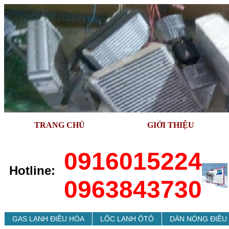
TRANG CHỦ
GIỚI THIỆU
0916015224
Hotline:
0963843730
GAS LẠNH ÐIỀU HÒA
LỐC LẠNH ÔTÔ
DÀN NÓNG ÐIỀU