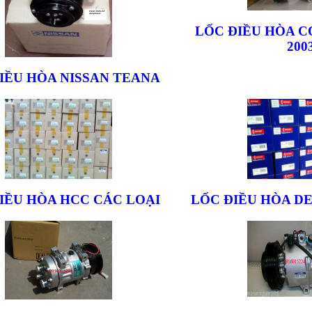
LỐC ĐIỀU HÒA C
200
IỀU HÒA NISSAN TEANA
IỀU HÒA HCC CÁC LOẠI
LỐC ĐIỀU HÒA D