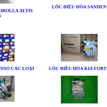
LỐC ĐIỀU HÒA SANDEN
OROLLA ALTIS
3
ENSO CÁC LOẠI
LỐC ĐIỀU HÒA KIA FORT