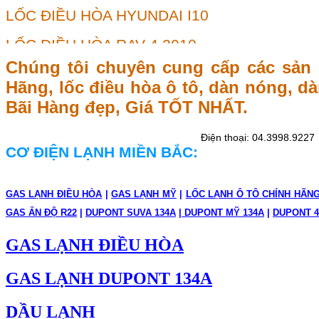
LỐC ĐIỀU HÒA RAV-4 2010
LỐC ĐIỀU HÒA KIA CARENS, FORTE,CERA
Chúng tôi chuyên cung cấp các sản 
LỐC ĐIỀU HÒA NISSAN X-TRAIL T30,T31
Hãng, lốc điều hòa ô tô, dàn nóng, dàn
LỐC ĐIỀU HÒA DOOWON
Bãi Hàng đẹp, Giá TỐT NHẤT.
LỐC ĐIỀU HÒA MITSIBISHI TRITON
,
Điện thoại: 04.3998.9227
CƠ ĐIỆN LẠNH MIỀN BẮC:
LỐC ĐIỀU HÒA SANTAFE SLX
LỐC ĐIỀU HÒA CAPTIVA GAS
GAS LẠNH ĐIỀU HÒA
|
GAS LẠNH MỸ
|
LỐC LẠNH Ô TÔ CHÍNH HÃN
GAS ẤN ĐỘ R22
|
DUPONT SUVA 134A
|
DUPONT MỸ 134A
|
DUPONT 4
LỐC ĐIỀU HÒA BMW MINI COPPER
GAS LẠNH ĐIỀU HÒA
LỐC ĐIỀU HÒA SANTAFE MLX
LỐC ĐIỀU HÒA COROLLA ALTIS 2003
GAS LẠNH DUPONT 134A
LỐC ĐIỀU HÒA NISSAN TEANA
DẦU LẠNH