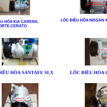
LỐC ĐIỀU HÒA NISSAN X
ỀU HÒA KIA CARENS,
ORTE,CERATO
ĐIỀU HÒA SANTAFE SLX
LỐC ĐIỀU HÒA 