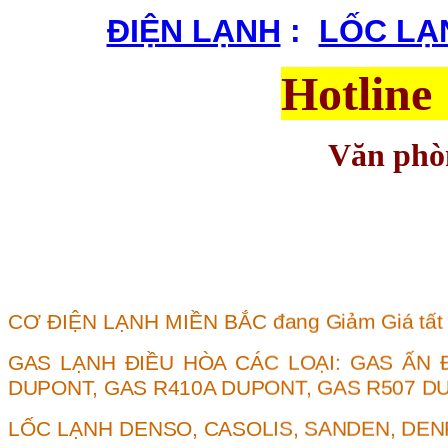
ĐIỆN LẠNH
:
|
LỐC LẠ
Hotline
Văn phòn
CƠ ĐIỆN LẠNH MIỀN BẮC
đang Giảm Giá tất
GAS LẠNH ĐIỀU HÒA CÁC LOẠI:
GAS ẤN 
DUPONT
,
GAS R410A DUPONT
,
GAS R507 D
LỐC LẠNH DE
NSO
, CASOLIS,
SANDEN
, DE
LỐC
ĐIỀU HÒA HYUNDAI I10